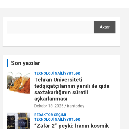
Axtar
Axtar
Son yazılar
TEXNOLOJI NAILIYYƏTLƏR
Tehran Universiteti
tədqiqatçılarının yenili ilə qida
saxtakarlığının sürətli
aşkarlanması
Dekabr 18, 2025
irantoday
REDAKTOR SEÇIMI
TEXNOLOJI NAILIYYƏTLƏR
“Zəfər 2” peyki: İranın kosmik