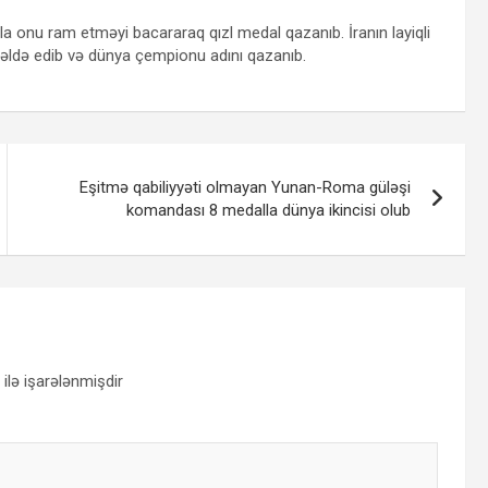
la onu ram etməyi bacararaq qızl medal qazanıb. İranın layiqli
l əldə edib və dünya çempionu adını qazanıb.
Eşitmə qabiliyyəti olmayan Yunan-Roma güləşi
komandası 8 medalla dünya ikincisi olub
ilə işarələnmişdir