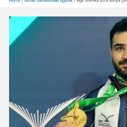
Home
İdman sahəsindəki uğurlar
Ağır atletika üzrə dünya ç