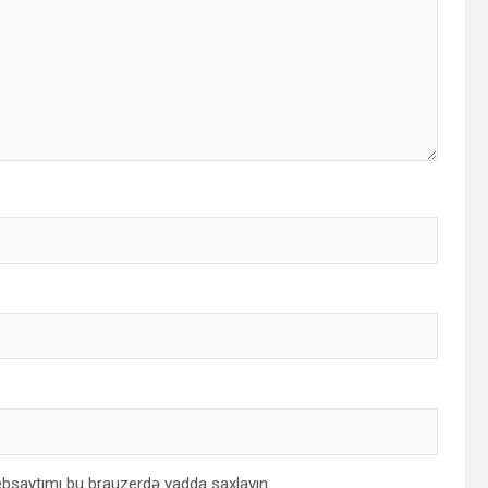
bsaytımı bu brauzerdə yadda saxlayın.