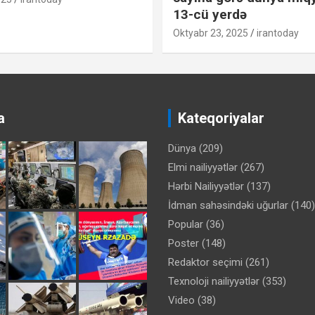
13-cü yerdə
Oktyabr 23, 2025
irantoday
a
Kateqoriyalar
Dünya
(209)
Elmi nailiyyətlər
(267)
Hərbi Nailiyyətlər
(137)
İdman sahəsindəki uğurlar
(140)
Popular
(36)
Poster
(148)
Redaktor seçimi
(261)
Texnoloji nailiyyətlər
(353)
Video
(38)