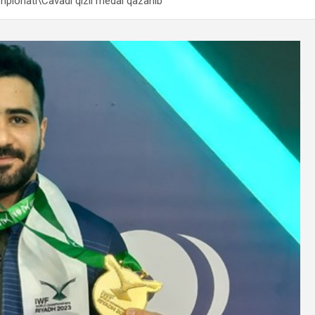
empionatı\Cavadi qızıl medal qazanıb