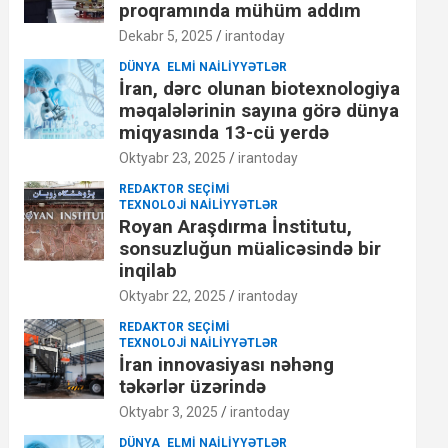
proqramında mühüm addım
Dekabr 5, 2025
irantoday
DÜNYA
ELMI NAILIYYƏTLƏR
İran, dərc olunan biotexnologiya
məqalələrinin sayına görə dünya
miqyasında 13-cü yerdə
Oktyabr 23, 2025
irantoday
REDAKTOR SEÇIMI
TEXNOLOJI NAILIYYƏTLƏR
Royan Araşdırma İnstitutu,
sonsuzluğun müalicəsində bir
inqilab
Oktyabr 22, 2025
irantoday
REDAKTOR SEÇIMI
TEXNOLOJI NAILIYYƏTLƏR
İran innovasiyası nəhəng
təkərlər üzərində
Oktyabr 3, 2025
irantoday
DÜNYA
ELMI NAILIYYƏTLƏR