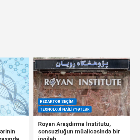
REDAKTOR SEÇIMI
TEXNOLOJI NAILIYYƏTLƏR
Royan Araşdırma İnstitutu,
ərinin
sonsuzluğun müalicəsində bir
yasında
inqilab