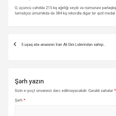
O, üçüncü cəhddə 215 kq ağırlığı seçib və nümunəvi parlaqlıq
təmsilçisi ümumikdə də 384 kq rekordla digər bir qızıl meda
Yazı
5 uşaq ata-anasının İran Ali Dini Liderindən xahişi…
naviqasiyası
Şərh yazın
Sizin e-poçt ünvanınız dərc edilməyəcəkdir.
Gərəkli sahələr
*
Şərh
*