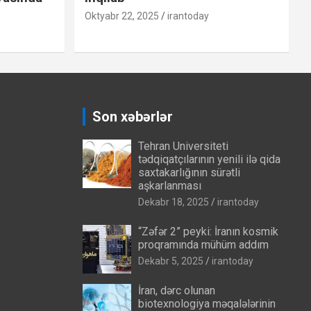
Oktyabr 22, 2025
irantoday
Son xəbərlər
Tehran Universiteti
tədqiqatçılarının yenili ilə qida
saxtakarlığının sürətli
aşkarlanması
Dekabr 18, 2025
irantoday
“Zəfər 2” peyki: İranın kosmik
proqramında mühüm addım
Dekabr 5, 2025
irantoday
İran, dərc olunan
biotexnologiya məqalələrinin