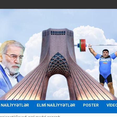
 NAILIYYƏTLƏR
ELMI NAILIYYƏTLƏR
POSTER
VIDE