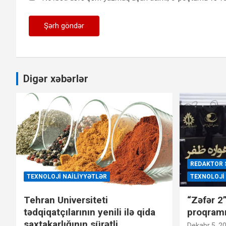
Digər xəbərlər
REDAKTOR 
TEXNOLOJI NAILIYYƏTLƏR
TEXNOLOJI
Tehran Universiteti
“Zəfər 2
tədqiqatçılarının yenili ilə qida
proqram
saxtakarlığının sürətli
Dekabr 5, 2