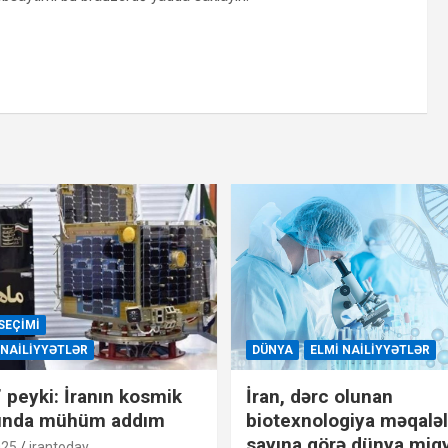
SEÇIMI
 NAILIYYƏTLƏR
DÜNYA
ELMI NAILIYYƏTLƏR
” peyki: İranın kosmik
İran, dərc olunan
ında mühüm addım
biotexnologiya məqaləl
sayına görə dünya miq
025
irantoday