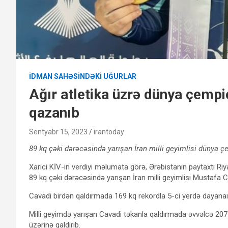
İDMAN SAHƏSINDƏKI UĞURLAR
Ağır atletika üzrə dünya çempi
qazanıb
Sentyabr 15, 2023
irantoday
89 kq çəki dərəcəsində yarışan İran milli geyimlisi dünya çe
Xarici KİV-in verdiyi məlumata görə, Ərəbistanın paytaxtı Riya
89 kq çəki dərəcəsində yarışan İran milli geyimlisi Mustafa 
Cavadi birdən qaldırmada 169 kq rekordla 5-ci yerdə dayanaı
Milli geyimdə yarışan Cavadi təkanla qaldırmada əvvəlcə 207 
üzərinə qaldırıb.