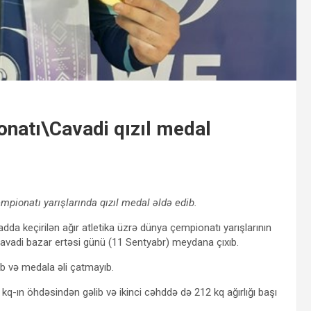
onatı\Cavadi qızıl medal
mpionatı yarışlarında qızıl medal əldə edib.
dda keçirilən ağır atletika üzrə dünya çempionatı yarışlarının
Cavadi bazar ertəsi günü (11 Sentyabr) meydana çıxıb.
b və medala əli çatmayıb.
kq-ın öhdəsindən gəlib və ikinci cəhddə də 212 kq ağırlığı başı