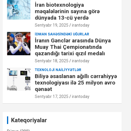
İran biotexnologiya
məqalələrinin sayına görə
dünyada 13-cü yerdə
Sentyabr 19, 2025
irantoday
İDMAN SAHƏSINDƏKI UĞURLAR
İranın Gənclər arasında Dünya
Muay Thai Çempionatında
qazandığı tarixi qızıl medalı
Sentyabr 18, 2025
irantoday
TEXNOLOJI NAILIYYƏTLƏR
Biliyə əsaslanan ağıllı cərrahiyyə
texnologiyası ilə 25 milyon avro
qənaət
Sentyabr 17, 2025
irantoday
Kateqoriyalar