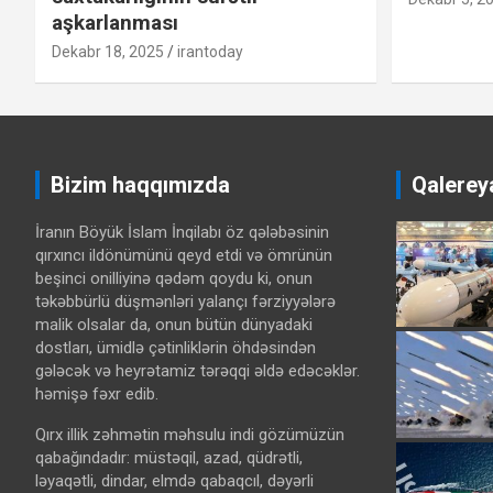
aşkarlanması
Dekabr 18, 2025
irantoday
Bizim haqqımızda
Qalerey
İranın Böyük İslam İnqilabı öz qələbəsinin
qırxıncı ildönümünü qeyd etdi və ömrünün
beşinci onilliyinə qədəm qoydu ki, onun
təkəbbürlü düşmənləri yalançı fərziyyələrə
malik olsalar da, onun bütün dünyadaki
dostları, ümidlə çətinliklərin öhdəsindən
gələcək və heyrətamiz tərəqqi əldə edəcəklər.
həmişə fəxr edib.
Qırx illik zəhmətin məhsulu indi gözümüzün
qabağındadır: müstəqil, azad, qüdrətli,
ləyaqətli, dindar, elmdə qabaqcıl, dəyərli