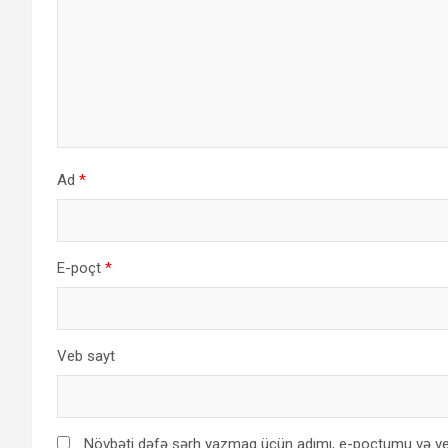
Ad
*
E-poçt
*
Veb sayt
Növbəti dəfə şərh yazmaq üçün adımı, e-poçtumu və ve