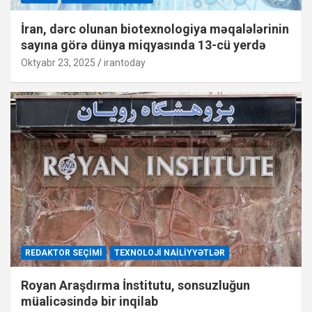
İran, dərc olunan biotexnologiya məqalələrinin
sayına görə dünya miqyasında 13-cü yerdə
Oktyabr 23, 2025
irantoday
REDAKTOR SEÇIMI
TEXNOLOJI NAILIYYƏTLƏR
Royan Araşdırma İnstitutu, sonsuzluğun
müalicəsində bir inqilab