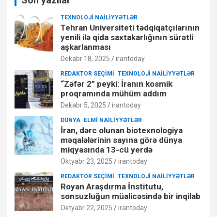
TEXNOLOJI NAILIYYƏTLƏR
Tehran Universiteti tədqiqatçılarının
yenili ilə qida saxtakarlığının sürətli
aşkarlanması
Dekabr 18, 2025
irantoday
REDAKTOR SEÇIMI
TEXNOLOJI NAILIYYƏTLƏR
“Zəfər 2” peyki: İranın kosmik
proqramında mühüm addım
Dekabr 5, 2025
irantoday
DÜNYA
ELMI NAILIYYƏTLƏR
İran, dərc olunan biotexnologiya
məqalələrinin sayına görə dünya
miqyasında 13-cü yerdə
Oktyabr 23, 2025
irantoday
REDAKTOR SEÇIMI
TEXNOLOJI NAILIYYƏTLƏR
Royan Araşdırma İnstitutu,
sonsuzluğun müalicəsində bir inqilab
Oktyabr 22, 2025
irantoday