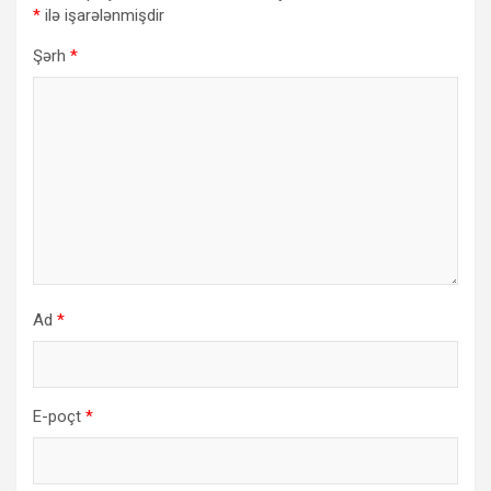
*
ilə işarələnmişdir
Şərh
*
Ad
*
E-poçt
*