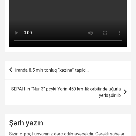
Yazı
İranda 8.5 mln tonluq “xəzinə” tapıldı…
naviqasiyası
SEPAH-ın “Nur 3” peyki Yerin 450 km-lik orbitində uğurla
yerləşdirilib
Şərh yazın
Sizin e-poçt ünvanınız dərc edilməyəcəkdir.
Gərəkli sahələr