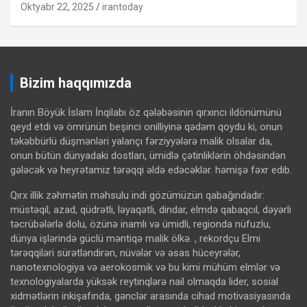
Oktyabr 22, 2025
irantoday
Bizim haqqımızda
İranın Böyük İslam İnqilabı öz qələbəsinin qırxıncı ildönümünü
qeyd etdi və ömrünün beşinci onilliyinə qədəm qoydu ki, onun
təkəbbürlü düşmənləri yalançı fərziyyələrə malik olsalar da,
onun bütün dünyadaki dostları, ümidlə çətinliklərin öhdəsindən
gələcək və heyrətamiz tərəqqi əldə edəcəklər. həmişə fəxr edib.
Qırx illik zəhmətin məhsulu indi gözümüzün qabağındadır:
müstəqil, azad, qüdrətli, ləyaqətli, dindar, elmdə qabaqcıl, dəyərli
təcrübələrlə dolu, özünə inamlı və ümidli, regionda nüfuzlu,
dünya işlərində güclü məntiqə malik ölkə. , rekordçu Elmi
tərəqqiləri sürətləndirən, nüvələr və əsas hüceyrələr,
nanotexnologiya və aerokosmik və bu kimi mühüm elmlər və
texnologiyalarda yüksək reytinqlərə nail olmaqda lider, sosial
xidmətlərin inkişafında, gənclər arasında cihad motivasiyasında