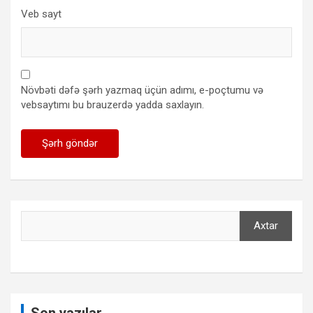
Veb sayt
Növbəti dəfə şərh yazmaq üçün adımı, e-poçtumu və
vebsaytımı bu brauzerdə yadda saxlayın.
Axtar
Axtar
Son yazılar