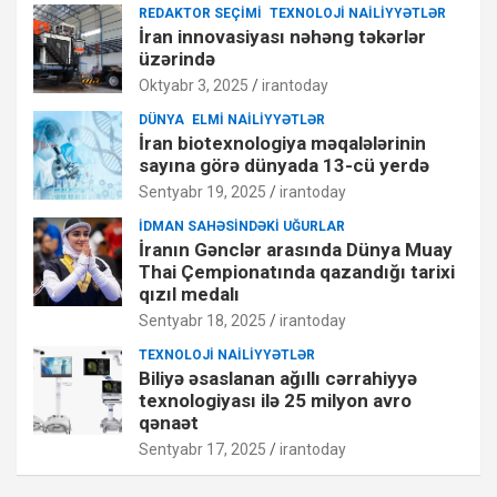
REDAKTOR SEÇIMI
TEXNOLOJI NAILIYYƏTLƏR
İran innovasiyası nəhəng təkərlər
üzərində
Oktyabr 3, 2025
irantoday
DÜNYA
ELMI NAILIYYƏTLƏR
İran biotexnologiya məqalələrinin
sayına görə dünyada 13-cü yerdə
Sentyabr 19, 2025
irantoday
İDMAN SAHƏSINDƏKI UĞURLAR
İranın Gənclər arasında Dünya Muay
Thai Çempionatında qazandığı tarixi
qızıl medalı
Sentyabr 18, 2025
irantoday
TEXNOLOJI NAILIYYƏTLƏR
Biliyə əsaslanan ağıllı cərrahiyyə
texnologiyası ilə 25 milyon avro
qənaət
Sentyabr 17, 2025
irantoday