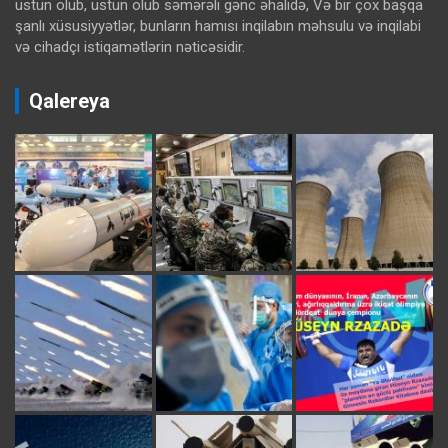
üstün olub, üstün olub səmərəli gənc əhalidə, Və bir çox başqa
şanlı xüsusiyyətlər, bunların hamısı inqilabın məhsulu və inqilabi
və cihadçı istiqamətlərin nəticəsidir.
Qalereya