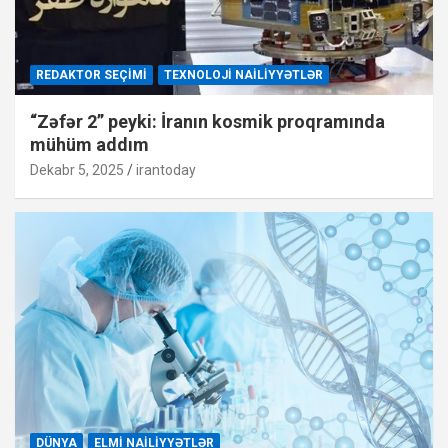
REDAKTOR SEÇIMI
TEXNOLOJI NAILIYYƏTLƏR
“Zəfər 2” peyki: İranın kosmik proqramında
mühüm addım
Dekabr 5, 2025
irantoday
DÜNYA
ELMI NAILIYYƏTLƏR