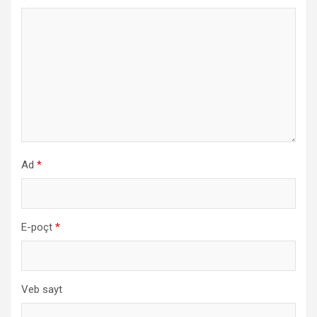
Ad
*
E-poçt
*
Veb sayt