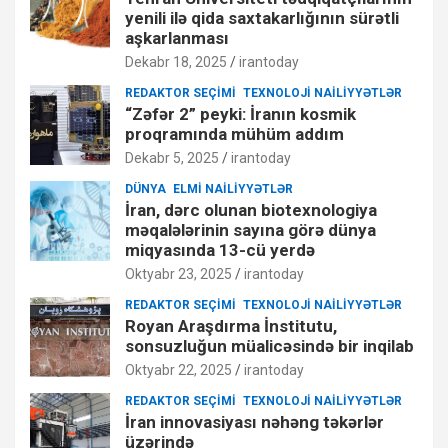
yenili ilə qida saxtakarlığının sürətli
aşkarlanması
Dekabr 18, 2025
irantoday
REDAKTOR SEÇIMI
TEXNOLOJI NAILIYYƏTLƏR
“Zəfər 2” peyki: İranın kosmik
proqramında mühüm addım
Dekabr 5, 2025
irantoday
DÜNYA
ELMI NAILIYYƏTLƏR
İran, dərc olunan biotexnologiya
məqalələrinin sayına görə dünya
miqyasında 13-cü yerdə
Oktyabr 23, 2025
irantoday
REDAKTOR SEÇIMI
TEXNOLOJI NAILIYYƏTLƏR
Royan Araşdırma İnstitutu,
sonsuzluğun müalicəsində bir inqilab
Oktyabr 22, 2025
irantoday
REDAKTOR SEÇIMI
TEXNOLOJI NAILIYYƏTLƏR
İran innovasiyası nəhəng təkərlər
üzərində