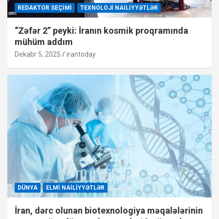
REDAKTOR SEÇIMI
TEXNOLOJI NAILIYYƏTLƏR
“Zəfər 2” peyki: İranın kosmik proqramında
mühüm addım
Dekabr 5, 2025
irantoday
DÜNYA
ELMI NAILIYYƏTLƏR
İran, dərc olunan biotexnologiya məqalələrinin