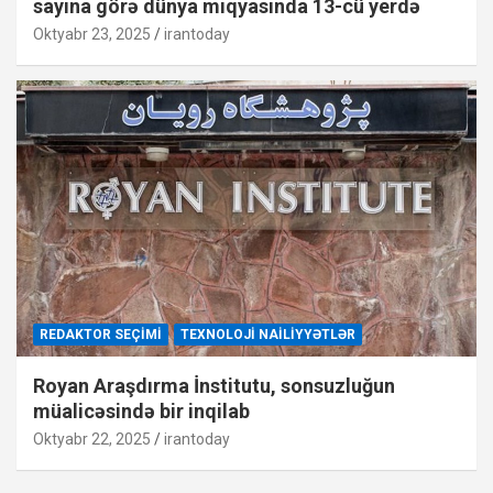
sayına görə dünya miqyasında 13-cü yerdə
Oktyabr 23, 2025
irantoday
REDAKTOR SEÇIMI
TEXNOLOJI NAILIYYƏTLƏR
Royan Araşdırma İnstitutu, sonsuzluğun
müalicəsində bir inqilab
Oktyabr 22, 2025
irantoday