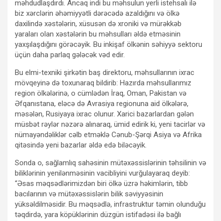
məhdudlaşdırdı. Ancaq indi bu məhsulun yerli istehsalı ilə
biz xərclərin əhəmiyyətli dərəcədə azaldığını və ölkə
daxilində xəstələrin, xüsusən də xroniki və mürəkkəb
yaraları olan xəstələrin bu məhsulları əldə etməsinin
yaxşılaşdığını görəcəyik. Bu inkişaf ölkənin səhiyyə sektoru
üçün daha parlaq gələcək vəd edir.
Bu elmi-texniki şirkətin baş direktoru, məhsullarının ixrac
mövqeyinə də toxunaraq bildirib: Hazırda məhsullarımız
region ölkələrinə, o cümlədən İraq, Oman, Pakistan və
Əfqanıstana, eləcə də Avrasiya regionuna aid ölkələrə,
məsələn, Rusiyaya ixrac olunur. Xarici bazarlardan gələn
müsbət rəylər nəzərə alınaraq, ümid edirik ki, yeni tacirlər və
nümayəndəliklər cəlb etməklə Cənub-Şərqi Asiya və Afrika
qitəsində yeni bazarlar əldə edə biləcəyik.
Sonda o, sağlamlıq sahəsinin mütəxəssislərinin təhsilinin və
biliklərinin yenilənməsinin vacibliyini vurğulayaraq deyib:
“Əsas məqsədlərimizdən biri ölkə üzrə həkimlərin, tibb
bacılarının və mütəxəssislərin bilik səviyyəsinin
yüksəldilməsidir. Bu məqsədlə, infrastruktur təmin olunduğu
təqdirdə, yara köpüklərinin düzgün istifadəsi ilə bağlı