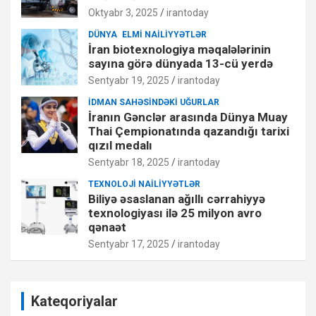
Oktyabr 3, 2025
irantoday
DÜNYA
ELMI NAILIYYƏTLƏR
İran biotexnologiya məqalələrinin
sayına görə dünyada 13-cü yerdə
Sentyabr 19, 2025
irantoday
İDMAN SAHƏSINDƏKI UĞURLAR
İranın Gənclər arasında Dünya Muay
Thai Çempionatında qazandığı tarixi
qızıl medalı
Sentyabr 18, 2025
irantoday
TEXNOLOJI NAILIYYƏTLƏR
Biliyə əsaslanan ağıllı cərrahiyyə
texnologiyası ilə 25 milyon avro
qənaət
Sentyabr 17, 2025
irantoday
Kateqoriyalar