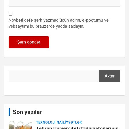
Növbəti dəfə şərh yazmaq üçün adımı, e-poçtumu və
vebsaytımı bu brauzerdə yadda saxlayın.
Axtar
Axtar
Son yazılar
TEXNOLOJI NAILIYYƏTLƏR
Tehran Universiteti tədqiqatçılarının