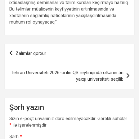
ixtisaslaşmış seminarlar və təlim kursları keçirməyə hazırıq.
Bu təlimlər müalicənin keyfiyyətinin artırılmasında və
xəstələrin sağlamlıq nəticələrinin yaxşılaşdırılmasında
mühüm rol oynayacaq.”
Yazı
Zalımlar qorxur
naviqasiyası
Tehran Universiteti 2026-cı ilin QS reytinqində ölkənin ən
yaxşı universiteti seçilib
Şərh yazın
Sizin e-poçt ünvanınız dərc edilməyəcəkdir.
Gərəkli sahələr
*
ilə işarələnmişdir
Şərh
*