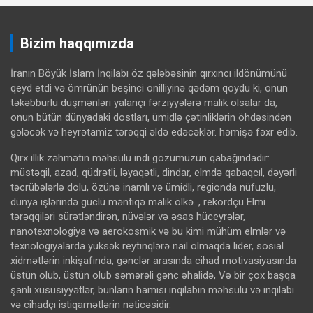
Bizim haqqımızda
İranın Böyük İslam İnqilabı öz qələbəsinin qırxıncı ildönümünü
qeyd etdi və ömrünün beşinci onilliyinə qədəm qoydu ki, onun
təkəbbürlü düşmənləri yalançı fərziyyələrə malik olsalar da,
onun bütün dünyadaki dostları, ümidlə çətinliklərin öhdəsindən
gələcək və heyrətamiz tərəqqi əldə edəcəklər. həmişə fəxr edib.
Qırx illik zəhmətin məhsulu indi gözümüzün qabağındadır:
müstəqil, azad, qüdrətli, ləyaqətli, dindar, elmdə qabaqcıl, dəyərli
təcrübələrlə dolu, özünə inamlı və ümidli, regionda nüfuzlu,
dünya işlərində güclü məntiqə malik ölkə. , rekordçu Elmi
tərəqqiləri sürətləndirən, nüvələr və əsas hüceyrələr,
nanotexnologiya və aerokosmik və bu kimi mühüm elmlər və
texnologiyalarda yüksək reytinqlərə nail olmaqda lider, sosial
xidmətlərin inkişafında, gənclər arasında cihad motivasiyasında
üstün olub, üstün olub səmərəli gənc əhalidə, Və bir çox başqa
şanlı xüsusiyyətlər, bunların hamısı inqilabın məhsulu və inqilabi
və cihadçı istiqamətlərin nəticəsidir.