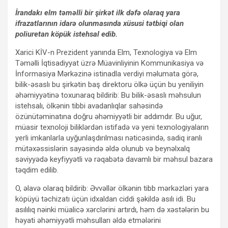
İrandakı elm təməlli bir şirkət ilk dəfə olaraq yara
ifrazatlarının idarə olunmasında xüsusi tətbiqi olan
poliuretan köpük istehsal edib.
Xarici KİV-n Prezident yanında Elm, Texnologiya və Elm
Təməlli İqtisadiyyat üzrə Müavinliyinin Kommunikasiya və
İnformasiya Mərkəzinə istinadla verdiyi məlumata görə,
bilik-əsaslı bu şirkətin baş direktoru ölkə üçün bu yeniliyin
əhəmiyyətinə toxunaraq bildirib: Bu bilik-əsaslı məhsulun
istehsalı, ölkənin tibbi avadanlıqlar sahəsində
özünütəminatına doğru əhəmiyyətli bir addımdır. Bu uğur,
müasir texnoloji biliklərdən istifadə və yeni texnologiyaların
yerli imkanlarla uyğunlaşdırılması nəticəsində, sadiq iranlı
mütəxəssislərin sayəsində əldə olunub və beynəlxalq
səviyyədə keyfiyyətli və rəqabətə davamlı bir məhsul bazara
təqdim edilib.
O, əlavə olaraq bildirib: Əvvəllər ölkənin tibb mərkəzləri yara
köpüyü təchizatı üçün idxaldan ciddi şəkildə asılı idi. Bu
asılılıq nəinki müalicə xərclərini artırdı, həm də xəstələrin bu
həyati əhəmiyyətli məhsulları əldə etmələrini