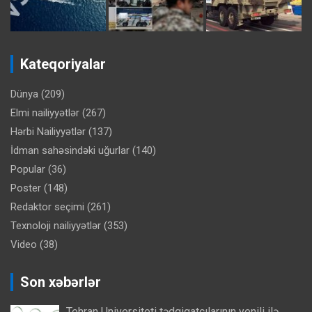
Kateqoriyalar
Dünya
(209)
Elmi nailiyyətlər
(267)
Hərbi Nailiyyətlər
(137)
İdman sahəsindəki uğurlar
(140)
Popular
(36)
Poster
(148)
Redaktor seçimi
(261)
Texnoloji nailiyyətlər
(353)
Video
(38)
Son xəbərlər
Tehran Universiteti tədqiqatçılarının yenili ilə