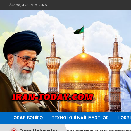
Skip
Şənbə, Avqust 8, 2026
to
content
Iran Today
ƏSAS SƏHIFƏ
TEXNOLOJI NAILIYYƏTLƏR
HƏRBI