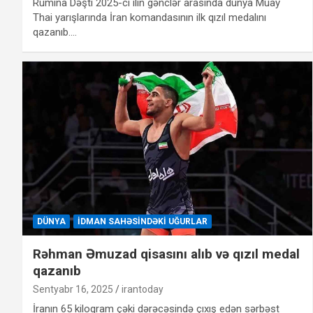
Rumina Dəşti 2025-ci ilin gənclər arasında dünya Muay
Thai yarışlarında İran komandasının ilk qızıl medalını
qazanıb.…
DÜNYA
İDMAN SAHƏSINDƏKI UĞURLAR
Rəhman Əmuzad qisasını alıb və qızıl medal
qazanıb
Sentyabr 16, 2025
irantoday
İranın 65 kiloqram çəki dərəcəsində çıxış edən sərbəst