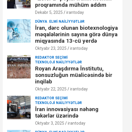
proqramında mühüm addım
Dekabr 5, 2025
irantoday
DÜNYA
ELMI NAILIYYƏTLƏR
İran, dərc olunan biotexnologiya
məqalələrinin sayına görə dünya
miqyasında 13-cü yerdə
Oktyabr 23, 2025
irantoday
REDAKTOR SEÇIMI
TEXNOLOJI NAILIYYƏTLƏR
Royan Araşdırma İnstitutu,
sonsuzluğun müalicəsində bir
inqilab
Oktyabr 22, 2025
irantoday
REDAKTOR SEÇIMI
TEXNOLOJI NAILIYYƏTLƏR
İran innovasiyası nəhəng
təkərlər üzərində
Oktyabr 3, 2025
irantoday