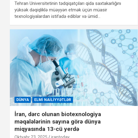
Tehran Universitetinin tədqiqatçıları qida saxtakarlığını
yüksək dəqiqliklə müəyyən etmək üçün müasir
texnologiyalardan istifadə ediblər və ümid…
DÜNYA
ELMI NAILIYYƏTLƏR
İran, dərc olunan biotexnologiya
məqalələrinin sayına görə dünya
miqyasında 13-cü yerdə
Oktyabr 23, 2025
irantoday