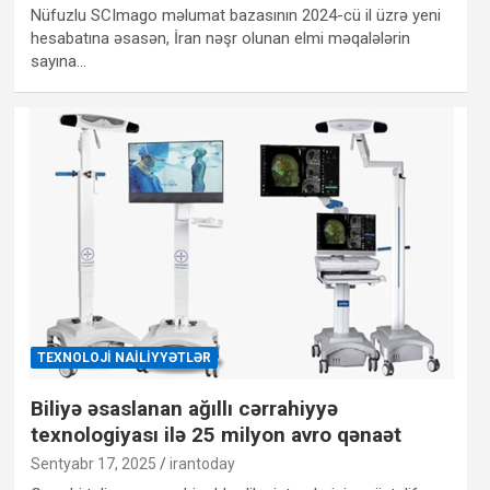
Nüfuzlu SCImago məlumat bazasının 2024-cü il üzrə yeni
hesabatına əsasən, İran nəşr olunan elmi məqalələrin
sayına…
TEXNOLOJI NAILIYYƏTLƏR
Biliyə əsaslanan ağıllı cərrahiyyə
texnologiyası ilə 25 milyon avro qənaət
Sentyabr 17, 2025
irantoday