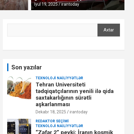
Sen
İyul 19, 2025
irantoday
Axtar
Axtar
Son yazılar
TEXNOLOJI NAILIYYƏTLƏR
Tehran Universiteti
tədqiqatçılarının yenili ilə qida
saxtakarlığının sürətli
aşkarlanması
Dekabr 18, 2025
irantoday
REDAKTOR SEÇIMI
TEXNOLOJI NAILIYYƏTLƏR
“Zəfər 2” peyki: İranın kosmik