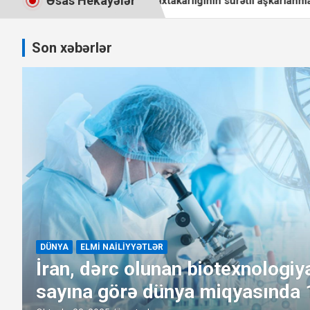
Əsas Hekayələr
li ilə qida saxtakarlığının sürətli aşkarlanması
“Zəfər 2” 
Son xəbərlər
DÜNYA
ELMI NAILIYYƏTLƏR
İran biotexnologiya məqalələrin
dünyada 13-cü yerdə