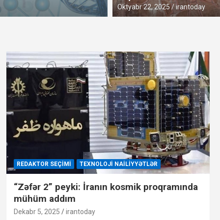
Sentyabr 16, 2025
irantoday
Oktyabr 22, 2025
irantoday
REDAKTOR SEÇIMI
TEXNOLOJI NAILIYYƏTLƏR
“Zəfər 2” peyki: İranın kosmik proqramında
mühüm addım
Dekabr 5, 2025
irantoday