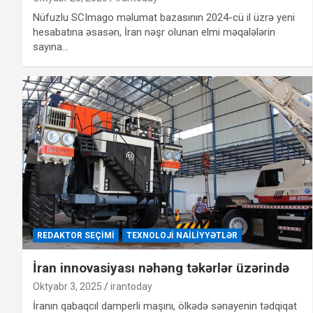
Nüfuzlu SCImago məlumat bazasının 2024-cü il üzrə yeni
hesabatına əsasən, İran nəşr olunan elmi məqalələrin
sayına…
REDAKTOR SEÇIMI
TEXNOLOJI NAILIYYƏTLƏR
İran innovasiyası nəhəng təkərlər üzərində
Oktyabr 3, 2025
irantoday
İranın qabaqcıl damperli maşını, ölkədə sənayenin tədqiqat