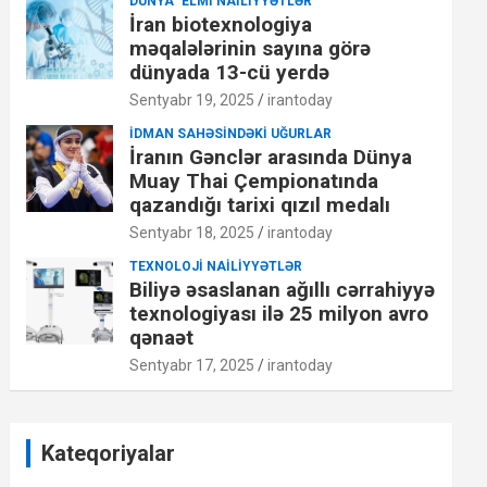
DÜNYA
ELMI NAILIYYƏTLƏR
İran biotexnologiya
məqalələrinin sayına görə
dünyada 13-cü yerdə
Sentyabr 19, 2025
irantoday
İDMAN SAHƏSINDƏKI UĞURLAR
İranın Gənclər arasında Dünya
Muay Thai Çempionatında
qazandığı tarixi qızıl medalı
Sentyabr 18, 2025
irantoday
TEXNOLOJI NAILIYYƏTLƏR
Biliyə əsaslanan ağıllı cərrahiyyə
texnologiyası ilə 25 milyon avro
qənaət
Sentyabr 17, 2025
irantoday
Kateqoriyalar