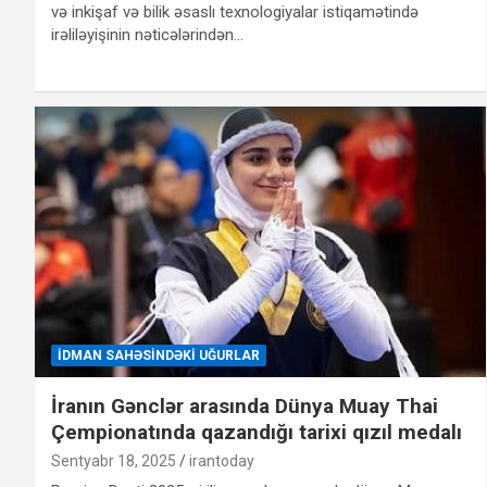
və inkişaf və bilik əsaslı texnologiyalar istiqamətində
irəliləyişinin nəticələrindən…
İDMAN SAHƏSINDƏKI UĞURLAR
İranın Gənclər arasında Dünya Muay Thai
Çempionatında qazandığı tarixi qızıl medalı
Sentyabr 18, 2025
irantoday