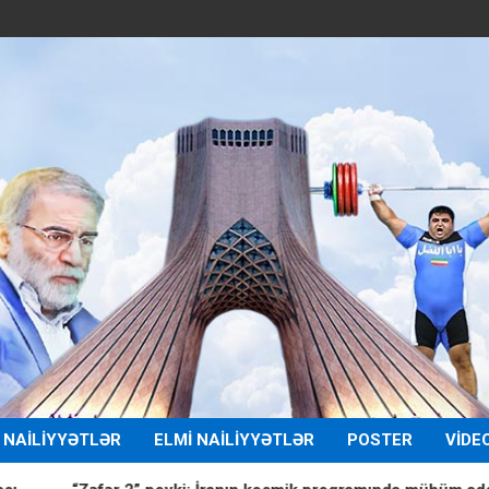
 NAILIYYƏTLƏR
ELMI NAILIYYƏTLƏR
POSTER
VIDE