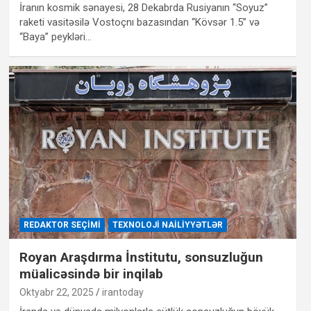
İranın kosmik sənayesi, 28 Dekabrda Rusiyanın “Soyuz”
raketi vasitəsilə Vostoçnı bazasından “Kövsər 1.5” və
“Baya” peykləri…
REDAKTOR SEÇIMI
TEXNOLOJI NAILIYYƏTLƏR
Royan Araşdırma İnstitutu, sonsuzluğun
müalicəsində bir inqilab
Oktyabr 22, 2025
irantoday