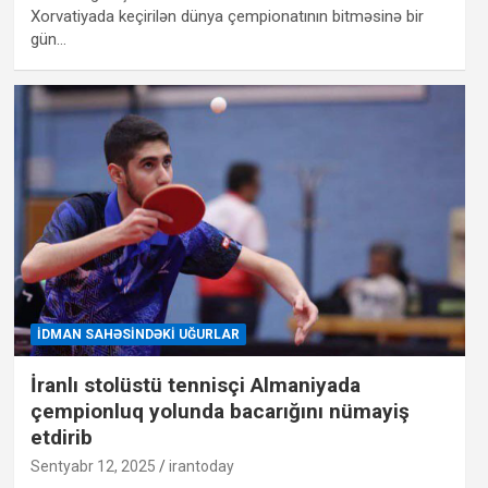
Xorvatiyada keçirilən dünya çempionatının bitməsinə bir
gün…
İDMAN SAHƏSINDƏKI UĞURLAR
İranlı stolüstü tennisçi Almaniyada
çempionluq yolunda bacarığını nümayiş
etdirib
Sentyabr 12, 2025
irantoday