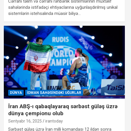
Cərrahi təlim və cərrahi rəhbərlik sistemlərinin müxtəlif
sahələrində istifadəçi ehtiyaclarına uyğunlaşdırılmış unikal
sistemlərin istehsalında müasir biliyə…
DÜNYA
İDMAN SAHƏSINDƏKI UĞURLAR
İran ABŞ-ı qabaqlayaraq sərbəst güləş üzrə
dünya çempionu olub
Sentyabr 16, 2025
irantoday
Sərbəst güləş üzrə İran milli komandası 12 ildən sonra