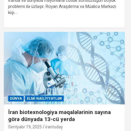
İranda və dünyada milyonlarla cütlük sonsuzluğun böyük
problemi ilə üzləşir. Royan Araşdırma və Müalicə Mərkəzi
kişi…
DÜNYA
ELMI NAILIYYƏTLƏR
İran biotexnologiya məqalələrinin sayına
görə dünyada 13-cü yerdə
Sentyabr 19, 2025
irantoday