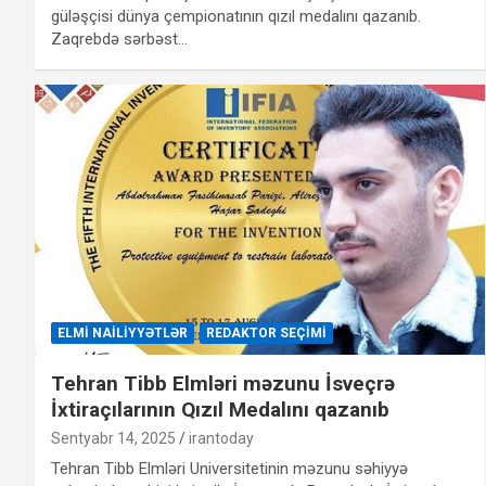
güləşçisi dünya çempionatının qızıl medalını qazanıb.
Zaqrebdə sərbəst…
ELMI NAILIYYƏTLƏR
REDAKTOR SEÇIMI
Tehran Tibb Elmləri məzunu İsveçrə
İxtiraçılarının Qızıl Medalını qazanıb
Sentyabr 14, 2025
irantoday
Tehran Tibb Elmləri Universitetinin məzunu səhiyyə