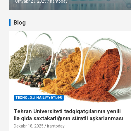
Sentyabr 19, 2025
irantoday
Blog
TEXNOLOJI NAILIYYƏTLƏR
Tehran Universiteti tədqiqatçılarının yenili
ilə qida saxtakarlığının sürətli aşkarlanması
Dekabr 18, 2025
irantoday