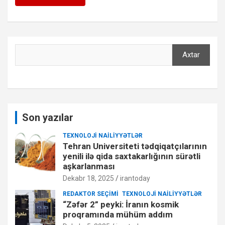
Axtar
Axtar
Son yazılar
TEXNOLOJI NAILIYYƏTLƏR
Tehran Universiteti tədqiqatçılarının
yenili ilə qida saxtakarlığının sürətli
aşkarlanması
Dekabr 18, 2025
irantoday
REDAKTOR SEÇIMI
TEXNOLOJI NAILIYYƏTLƏR
“Zəfər 2” peyki: İranın kosmik
proqramında mühüm addım