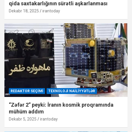
qida saxtakarlığının sürətli aşkarlanması
Dekabr 18, 2025
irantoday
REDAKTOR SEÇIMI
TEXNOLOJI NAILIYYƏTLƏR
“Zəfər 2” peyki: İranın kosmik proqramında
mühüm addım
Dekabr 5, 2025
irantoday