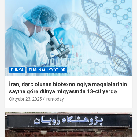
DÜNYA
ELMI NAILIYYƏTLƏR
İran, dərc olunan biotexnologiya məqalələrinin
sayına görə dünya miqyasında 13-cü yerdə
Oktyabr 23, 2025
irantoday