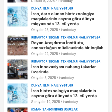
Dekabr 5, 2025
irantoday
DÜNYA
ELMI NAILIYYƏTLƏR
İran, dərc olunan biotexnologiya
məqalələrinin sayına görə dünya
miqyasında 13-cü yerdə
Oktyabr 23, 2025
irantoday
REDAKTOR SEÇIMI
TEXNOLOJI NAILIYYƏTLƏR
Royan Araşdırma İnstitutu,
sonsuzluğun müalicəsində bir inqilab
Oktyabr 22, 2025
irantoday
REDAKTOR SEÇIMI
TEXNOLOJI NAILIYYƏTLƏR
İran innovasiyası nəhəng təkərlər
üzərində
Oktyabr 3, 2025
irantoday
DÜNYA
ELMI NAILIYYƏTLƏR
İran biotexnologiya məqalələrinin
sayına görə dünyada 13-cü yerdə
Sentyabr 19, 2025
irantoday
İDMAN SAHƏSINDƏKI UĞURLAR