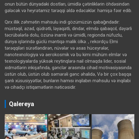
onun bütün dünyadaki dostları, ümidlə çətinliklərin öhdəsindən
gələcək və heyrətamiz tərəqqi əldə edəcəklər. həmişə fəxr edib.
Qırx illik zəhmətin məhsulu indi gözümüzün qabağındadır:
müstəqil, azad, qüdrətli, ləyaqətli, dindar, elmdə qabaqcıl, dəyərli
təcrübələrlə dolu, özünə inamlı və ümidli, regionda nüfuzlu,
dünya işlərində güclü məntiqə malik ölkə. , rekordçu Elmi
tərəqqiləri sürətləndirən, nüvələr və əsas hüceyrələr,
nanotexnologiya və aerokosmik və bu kimi mühüm elmlər və
texnologiyalarda yüksək reytinqlərə nail olmaqda lider, sosial
xidmətlərin inkişafında, gənclər arasında cihad motivasiyasında
üstün olub, üstün olub səmərəli gənc əhalidə, Və bir çox başqa
şanlı xüsusiyyətlər, bunların hamısı inqilabın məhsulu və inqilabi
və cihadçı istiqamətlərin nəticəsidir.
Qalereya