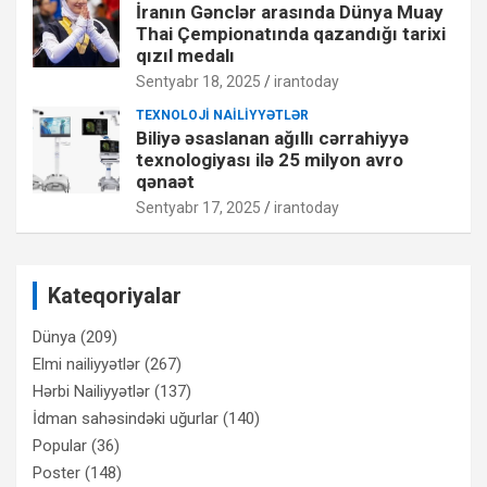
İranın Gənclər arasında Dünya Muay
Thai Çempionatında qazandığı tarixi
qızıl medalı
Sentyabr 18, 2025
irantoday
TEXNOLOJI NAILIYYƏTLƏR
Biliyə əsaslanan ağıllı cərrahiyyə
texnologiyası ilə 25 milyon avro
qənaət
Sentyabr 17, 2025
irantoday
Kateqoriyalar
Dünya
(209)
Elmi nailiyyətlər
(267)
Hərbi Nailiyyətlər
(137)
İdman sahəsindəki uğurlar
(140)
Popular
(36)
Poster
(148)