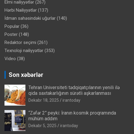
Elmi nailiyyətlər
(267)
Hərbi Nailiyyətlər
(137)
İdman sahəsindəki uğurlar
(140)
Popular
(36)
Poster
(148)
Redaktor seçimi
(261)
Texnoloji nailiyyətlər
(353)
Video
(38)
Son xəbərlər
Tehran Universiteti tədqiqatçılarının yenili ilə
qida saxtakarlığının sürətli aşkarlanması
Dekabr 18, 2025
irantoday
“Zəfər 2” peyki: İranın kosmik proqramında
mühüm addım
Dekabr 5, 2025
irantoday