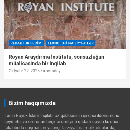
REDAKTOR SEÇIMI
TEXNOLOJI NAILIYYƏTLƏR
Royan Araşdırma İnstitutu, sonsuzluğun
müalicəsində bir inqilab
Oktyabr 22, 2025
irantoday
Bizim haqqımızda
İranın Böyük İslam İnqilabı öz qələbəsinin qırxıncı ildönümünü
qeyd etdi və ömrünün beşinci onilliyinə qədəm qoydu ki, onun
təkəbbürlü düşmənləri yalançı fərziyyələrə malik olsalar da,