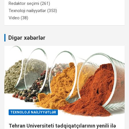
Redaktor seçimi
(261)
Texnoloji nailiyyətlər
(353)
Video
(38)
Digər xəbərlər
TEXNOLOJI NAILIYYƏTLƏR
Tehran Universiteti tədqiqatçılarının yenili ilə