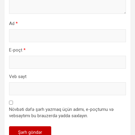
Ad
*
E-poçt
*
Veb sayt
Növbəti dəfə şərh yazmaq üçün adımı, e-poçtumu və
vebsaytımı bu brauzerdə yadda saxlayın.