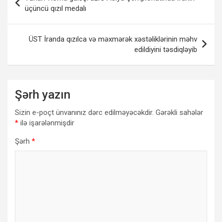
naviqasiyası
üçüncü qızıl medalı
ÜST İranda qızılca və məxmərək xəstəliklərinin məhv
edildiyini təsdiqləyib
Şərh yazın
Sizin e-poçt ünvanınız dərc edilməyəcəkdir.
Gərəkli sahələr
*
ilə işarələnmişdir
Şərh
*