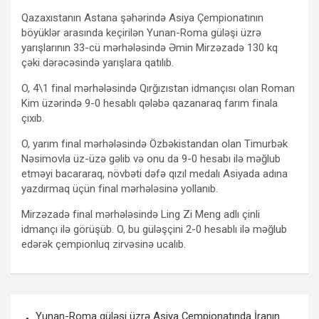
Qazaxıstanın Astana şəhərində Asiya Çempionatının
böyüklər arasında keçirilən Yunan-Roma güləşi üzrə
yarışlarının 33-cü mərhələsində Əmin Mirzəzadə 130 kq
çəki dərəcəsində yarışlara qatılıb.
O, 4\1 final mərhələsində Qırğızıstan idmançısı olan Roman
Kim üzərində 9-0 hesablı qələbə qazanaraq farım finala
çıxıb.
O, yarım final mərhələsində Özbəkistandan olan Timurbək
Nəsimovla üz-üzə gəlib və onu da 9-0 hesabı ilə məğlub
etməyi bacararaq, növbəti dəfə qızıl medalı Asiyada adına
yazdırmaq üçün final mərhələsinə yollanıb.
Mirzəzadə final mərhələsində Ling Zi Meng adlı çinli
idmançı ilə görüşüb. O, bu güləşçini 2-0 hesablı ilə məğlub
edərək çempionluq zirvəsinə ucalıb.
Yazı
Yunan-Roma güləşi üzrə Asiya Çempionatında İranın