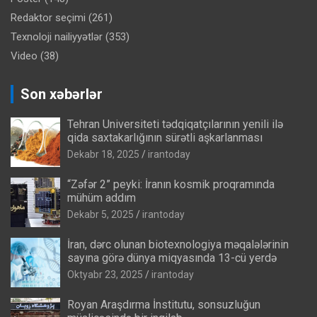
Redaktor seçimi
(261)
Texnoloji nailiyyətlər
(353)
Video
(38)
Son xəbərlər
Tehran Universiteti tədqiqatçılarının yenili ilə
qida saxtakarlığının sürətli aşkarlanması
Dekabr 18, 2025
irantoday
“Zəfər 2” peyki: İranın kosmik proqramında
mühüm addım
Dekabr 5, 2025
irantoday
İran, dərc olunan biotexnologiya məqalələrinin
sayına görə dünya miqyasında 13-cü yerdə
Oktyabr 23, 2025
irantoday
Royan Araşdırma İnstitutu, sonsuzluğun