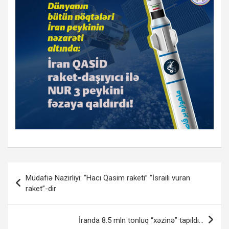
Yazı
Müdafiə Nazirliyi: “Hacı Qasim raketi” “İsraili vuran
naviqasiyası
raket”-dir
İranda 8.5 mln tonluq “xəzinə” tapıldı…