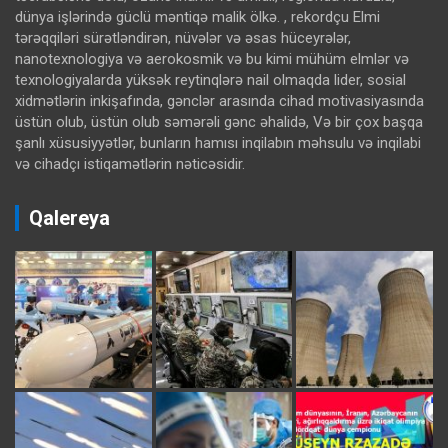
dünya işlərində güclü məntiqə malik ölkə. , rekordçu Elmi
tərəqqiləri sürətləndirən, nüvələr və əsas hüceyrələr,
nanotexnologiya və aerokosmik və bu kimi mühüm elmlər və
texnologiyalarda yüksək reytinqlərə nail olmaqda lider, sosial
xidmətlərin inkişafında, gənclər arasında cihad motivasiyasında
üstün olub, üstün olub səmərəli gənc əhalidə, Və bir çox başqa
şanlı xüsusiyyətlər, bunların hamısı inqilabın məhsulu və inqilabi
və cihadçı istiqamətlərin nəticəsidir.
Qalereya