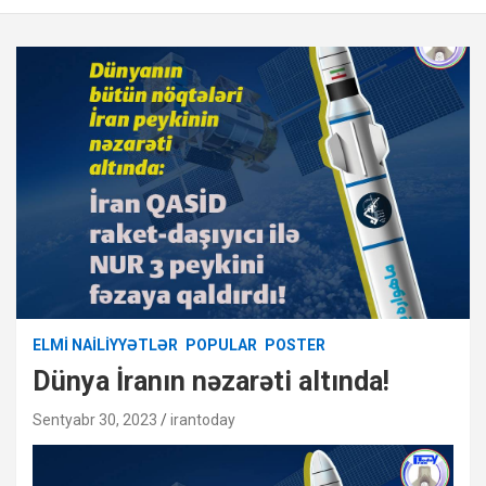
ELMI NAILIYYƏTLƏR
POPULAR
POSTER
Dünya İranın nəzarəti altında!
Sentyabr 30, 2023
irantoday