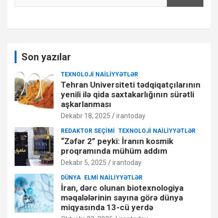
Son yazılar
TEXNOLOJI NAILIYYƏTLƏR
Tehran Universiteti tədqiqatçılarının
yenili ilə qida saxtakarlığının sürətli
aşkarlanması
Dekabr 18, 2025
irantoday
REDAKTOR SEÇIMI
TEXNOLOJI NAILIYYƏTLƏR
“Zəfər 2” peyki: İranın kosmik
proqramında mühüm addım
Dekabr 5, 2025
irantoday
DÜNYA
ELMI NAILIYYƏTLƏR
İran, dərc olunan biotexnologiya
məqalələrinin sayına görə dünya
miqyasında 13-cü yerdə