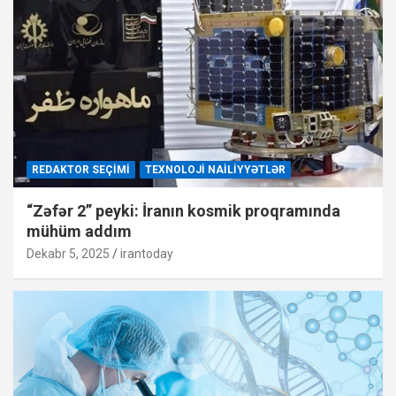
REDAKTOR SEÇIMI
TEXNOLOJI NAILIYYƏTLƏR
“Zəfər 2” peyki: İranın kosmik proqramında
mühüm addım
Dekabr 5, 2025
irantoday