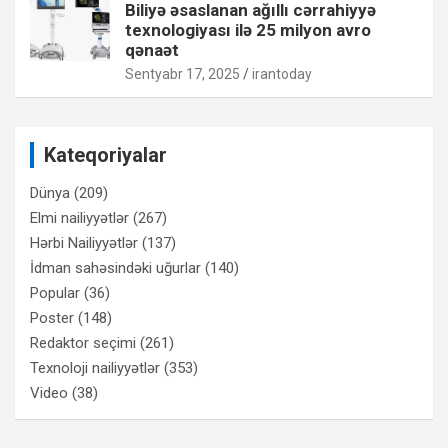
Biliyə əsaslanan ağıllı cərrahiyyə
texnologiyası ilə 25 milyon avro
qənaət
Sentyabr 17, 2025
irantoday
Kateqoriyalar
Dünya
(209)
Elmi nailiyyətlər
(267)
Hərbi Nailiyyətlər
(137)
İdman sahəsindəki uğurlar
(140)
Popular
(36)
Poster
(148)
Redaktor seçimi
(261)
Texnoloji nailiyyətlər
(353)
Video
(38)