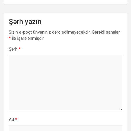
Şərh yazın
Sizin e-poçt ünvanınız dərc edilməyəcəkdir.
Gərəkli sahələr
*
ilə işarələnmişdir
Şərh
*
Ad
*