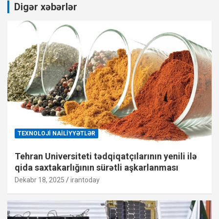
Digər xəbərlər
TEXNOLOJI NAILIYYƏTLƏR
Tehran Universiteti tədqiqatçılarının yenili ilə
qida saxtakarlığının sürətli aşkarlanması
Dekabr 18, 2025
irantoday