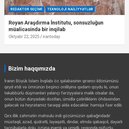
REDAKTOR SEÇIMI
TEXNOLOJI NAILIYYƏTLƏR
Royan Araşdırma İnstitutu, sonsuzluğun
müalicəsində bir inqilab
Oktyabr 22, 2025
irantoday
Bizim haqqımızda
İranın Böyük İslam İnqilabı öz qələbəsinin qırxıncı ildönümünü
qeyd etdi və ömrünün beşinci onilliyinə qədəm qoydu ki, onun
təkəbbürlü düşmənləri yalançı fərziyyələrə malik olsalar da,
onun bütün dünyadaki dostları, ümidlə çətinliklərin öhdəsindən
gələcək və heyrətamiz tərəqqi əldə edəcəklər. həmişə fəxr edib.
Qırx illik zəhmətin məhsulu indi gözümüzün qabağındadır:
müstəqil, azad, qüdrətli, ləyaqətli, dindar, elmdə qabaqcıl, dəyərli
təcrübələrlə dolu, özünə inamlı və ümidli, regionda nüfuzlu,