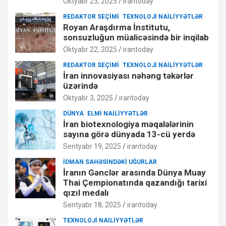
Oktyabr 23, 2025
irantoday
REDAKTOR SEÇIMI
TEXNOLOJI NAILIYYƏTLƏR
Royan Araşdırma İnstitutu,
sonsuzluğun müalicəsində bir inqilab
Oktyabr 22, 2025
irantoday
REDAKTOR SEÇIMI
TEXNOLOJI NAILIYYƏTLƏR
İran innovasiyası nəhəng təkərlər
üzərində
Oktyabr 3, 2025
irantoday
DÜNYA
ELMI NAILIYYƏTLƏR
İran biotexnologiya məqalələrinin
sayına görə dünyada 13-cü yerdə
Sentyabr 19, 2025
irantoday
İDMAN SAHƏSINDƏKI UĞURLAR
İranın Gənclər arasında Dünya Muay
Thai Çempionatında qazandığı tarixi
qızıl medalı
Sentyabr 18, 2025
irantoday
TEXNOLOJI NAILIYYƏTLƏR