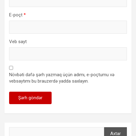
E-poçt
*
Veb sayt
Növbəti dəfə şərh yazmaq üçün adımı, e-poçtumu və
vebsaytımı bu brauzerdə yadda saxlayın.
Axtar
Axtar