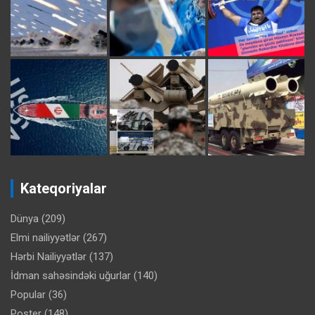
Kateqoriyalar
Dünya
(209)
Elmi nailiyyətlər
(267)
Hərbi Nailiyyətlər
(137)
İdman sahəsindəki uğurlar
(140)
Popular
(36)
Poster
(148)