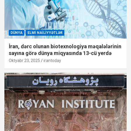
DÜNYA
ELMI NAILIYYƏTLƏR
İran, dərc olunan biotexnologiya məqalələrinin
sayına görə dünya miqyasında 13-cü yerdə
Oktyabr 23, 2025
irantoday