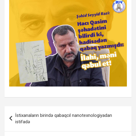
Yazı
İstixanaların birində qabaqcıl nanotexnologiyadan
naviqasiyası
istifadə