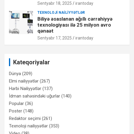
Sentyabr 18, 2025
irantoday
TEXNOLOJI NAILIYYƏTLƏR
Biliyə əsaslanan ağıllı cərrahiyyə
texnologiyası ilə 25 milyon avro
qənaət
Sentyabr 17, 2025
irantoday
Kateqoriyalar
Dünya
(209)
Elmi nailiyyətlər
(267)
Hərbi Nailiyyətlər
(137)
İdman sahəsindəki uğurlar
(140)
Popular
(36)
Poster
(148)
Redaktor seçimi
(261)
Texnoloji nailiyyətlər
(353)
Video
(38)