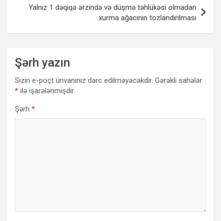
Yalnız 1 dəqiqə ərzində və düşmə təhlükəsi olmadan
xurma ağacının tozlandırılması
Şərh yazın
Sizin e-poçt ünvanınız dərc edilməyəcəkdir.
Gərəkli sahələr
*
ilə işarələnmişdir
Şərh
*