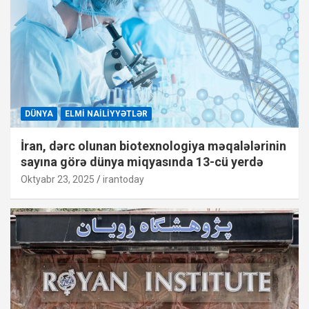
DÜNYA
ELMI NAILIYYƏTLƏR
İran, dərc olunan biotexnologiya məqalələrinin
sayına görə dünya miqyasında 13-cü yerdə
Oktyabr 23, 2025
irantoday