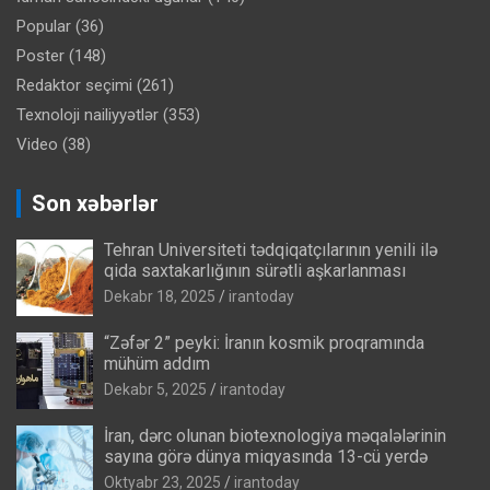
Popular
(36)
Poster
(148)
Redaktor seçimi
(261)
Texnoloji nailiyyətlər
(353)
Video
(38)
Son xəbərlər
Tehran Universiteti tədqiqatçılarının yenili ilə
qida saxtakarlığının sürətli aşkarlanması
Dekabr 18, 2025
irantoday
“Zəfər 2” peyki: İranın kosmik proqramında
mühüm addım
Dekabr 5, 2025
irantoday
İran, dərc olunan biotexnologiya məqalələrinin
sayına görə dünya miqyasında 13-cü yerdə
Oktyabr 23, 2025
irantoday