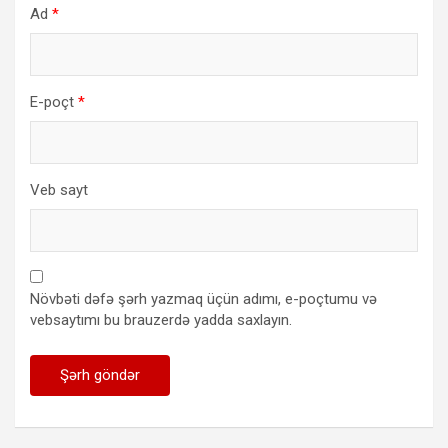
Ad
*
E-poçt
*
Veb sayt
Növbəti dəfə şərh yazmaq üçün adımı, e-poçtumu və
vebsaytımı bu brauzerdə yadda saxlayın.