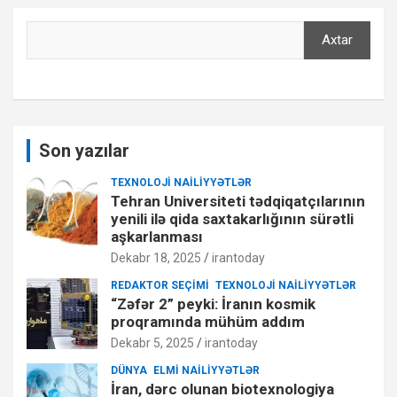
Axtar
Axtar
Son yazılar
TEXNOLOJI NAILIYYƏTLƏR
Tehran Universiteti tədqiqatçılarının
yenili ilə qida saxtakarlığının sürətli
aşkarlanması
Dekabr 18, 2025
irantoday
REDAKTOR SEÇIMI
TEXNOLOJI NAILIYYƏTLƏR
“Zəfər 2” peyki: İranın kosmik
proqramında mühüm addım
Dekabr 5, 2025
irantoday
DÜNYA
ELMI NAILIYYƏTLƏR
İran, dərc olunan biotexnologiya