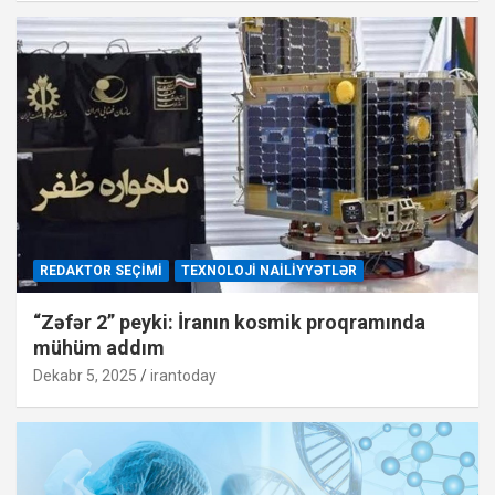
REDAKTOR SEÇIMI
TEXNOLOJI NAILIYYƏTLƏR
“Zəfər 2” peyki: İranın kosmik proqramında
mühüm addım
Dekabr 5, 2025
irantoday