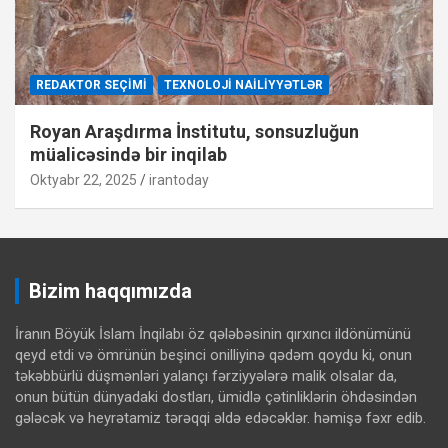
REDAKTOR SEÇIMI
TEXNOLOJI NAILIYYƏTLƏR
Royan Araşdırma İnstitutu, sonsuzluğun
müalicəsində bir inqilab
Oktyabr 22, 2025
irantoday
Bizim haqqımızda
İranın Böyük İslam İnqilabı öz qələbəsinin qırxıncı ildönümünü
qeyd etdi və ömrünün beşinci onilliyinə qədəm qoydu ki, onun
təkəbbürlü düşmənləri yalançı fərziyyələrə malik olsalar da,
onun bütün dünyadaki dostları, ümidlə çətinliklərin öhdəsindən
gələcək və heyrətamiz tərəqqi əldə edəcəklər. həmişə fəxr edib.