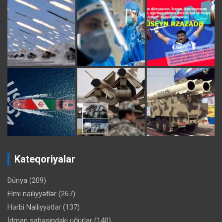
Kateqoriyalar
Dünya
(209)
Elmi nailiyyətlər
(267)
Hərbi Nailiyyətlər
(137)
İdman sahəsindəki uğurlar
(140)