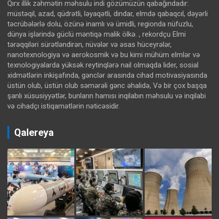
Qırx illik zəhmətin məhsulu indi gözümüzün qabağındadır:
müstəqil, azad, qüdrətli, ləyaqətli, dindar, elmdə qabaqcıl, dəyərli
təcrübələrlə dolu, özünə inamlı və ümidli, regionda nüfuzlu,
dünya işlərində güclü məntiqə malik ölkə. , rekordçu Elmi
tərəqqiləri sürətləndirən, nüvələr və əsas hüceyrələr,
nanotexnologiya və aerokosmik və bu kimi mühüm elmlər və
texnologiyalarda yüksək reytinqlərə nail olmaqda lider, sosial
xidmətlərin inkişafında, gənclər arasında cihad motivasiyasında
üstün olub, üstün olub səmərəli gənc əhalidə, Və bir çox başqa
şanlı xüsusiyyətlər, bunların hamısı inqilabın məhsulu və inqilabi
və cihadçı istiqamətlərin nəticəsidir.
Qalereya