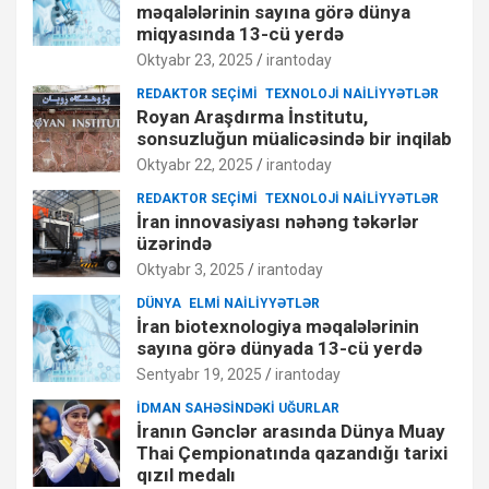
məqalələrinin sayına görə dünya
miqyasında 13-cü yerdə
Oktyabr 23, 2025
irantoday
REDAKTOR SEÇIMI
TEXNOLOJI NAILIYYƏTLƏR
Royan Araşdırma İnstitutu,
sonsuzluğun müalicəsində bir inqilab
Oktyabr 22, 2025
irantoday
REDAKTOR SEÇIMI
TEXNOLOJI NAILIYYƏTLƏR
İran innovasiyası nəhəng təkərlər
üzərində
Oktyabr 3, 2025
irantoday
DÜNYA
ELMI NAILIYYƏTLƏR
İran biotexnologiya məqalələrinin
sayına görə dünyada 13-cü yerdə
Sentyabr 19, 2025
irantoday
İDMAN SAHƏSINDƏKI UĞURLAR
İranın Gənclər arasında Dünya Muay
Thai Çempionatında qazandığı tarixi
qızıl medalı