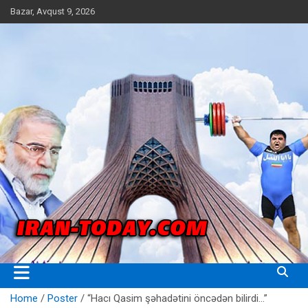
Skip
Bazar, Avqust 9, 2026
to
content
Iran Today
Home
Poster
“Hacı Qasim şəhadətini öncədən bilirdi…”