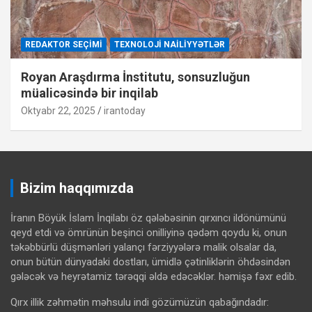
REDAKTOR SEÇIMI
TEXNOLOJI NAILIYYƏTLƏR
Royan Araşdırma İnstitutu, sonsuzluğun
müalicəsində bir inqilab
Oktyabr 22, 2025
irantoday
Bizim haqqımızda
İranın Böyük İslam İnqilabı öz qələbəsinin qırxıncı ildönümünü
qeyd etdi və ömrünün beşinci onilliyinə qədəm qoydu ki, onun
təkəbbürlü düşmənləri yalançı fərziyyələrə malik olsalar da,
onun bütün dünyadaki dostları, ümidlə çətinliklərin öhdəsindən
gələcək və heyrətamiz tərəqqi əldə edəcəklər. həmişə fəxr edib.
Qırx illik zəhmətin məhsulu indi gözümüzün qabağındadır: