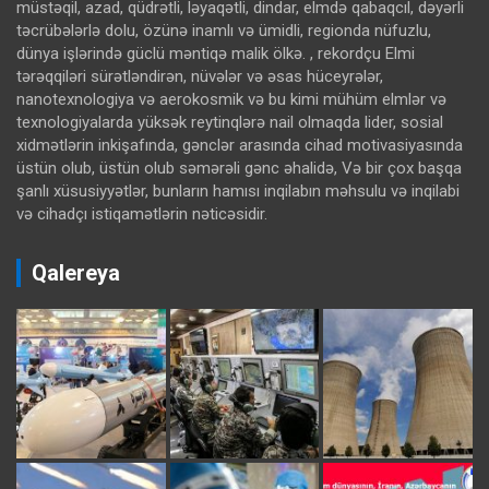
müstəqil, azad, qüdrətli, ləyaqətli, dindar, elmdə qabaqcıl, dəyərli
təcrübələrlə dolu, özünə inamlı və ümidli, regionda nüfuzlu,
dünya işlərində güclü məntiqə malik ölkə. , rekordçu Elmi
tərəqqiləri sürətləndirən, nüvələr və əsas hüceyrələr,
nanotexnologiya və aerokosmik və bu kimi mühüm elmlər və
texnologiyalarda yüksək reytinqlərə nail olmaqda lider, sosial
xidmətlərin inkişafında, gənclər arasında cihad motivasiyasında
üstün olub, üstün olub səmərəli gənc əhalidə, Və bir çox başqa
şanlı xüsusiyyətlər, bunların hamısı inqilabın məhsulu və inqilabi
və cihadçı istiqamətlərin nəticəsidir.
Qalereya