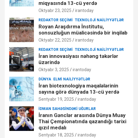
miqyasında 13-cü yerdə
Oktyabr 23, 2025
irantoday
REDAKTOR SEÇIMI
TEXNOLOJI NAILIYYƏTLƏR
Royan Araşdırma İnstitutu,
sonsuzluğun müalicəsində bir inqilab
Oktyabr 22, 2025
irantoday
REDAKTOR SEÇIMI
TEXNOLOJI NAILIYYƏTLƏR
İran innovasiyası nəhəng təkərlər
üzərində
Oktyabr 3, 2025
irantoday
DÜNYA
ELMI NAILIYYƏTLƏR
İran biotexnologiya məqalələrinin
sayına görə dünyada 13-cü yerdə
Sentyabr 19, 2025
irantoday
İDMAN SAHƏSINDƏKI UĞURLAR
İranın Gənclər arasında Dünya Muay
Thai Çempionatında qazandığı tarixi
qızıl medalı
Sentyabr 18, 2025
irantoday