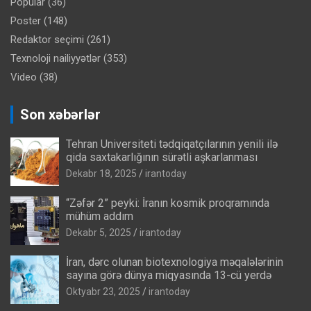
Popular
(36)
Poster
(148)
Redaktor seçimi
(261)
Texnoloji nailiyyətlər
(353)
Video
(38)
Son xəbərlər
Tehran Universiteti tədqiqatçılarının yenili ilə
qida saxtakarlığının sürətli aşkarlanması
Dekabr 18, 2025
irantoday
“Zəfər 2” peyki: İranın kosmik proqramında
mühüm addım
Dekabr 5, 2025
irantoday
İran, dərc olunan biotexnologiya məqalələrinin
sayına görə dünya miqyasında 13-cü yerdə
Oktyabr 23, 2025
irantoday