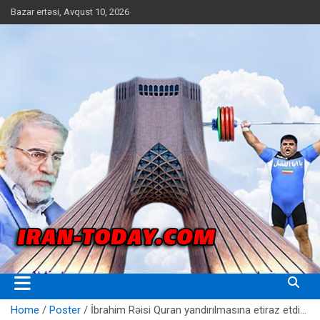
Skip
Bazar ertəsi, Avqust 10, 2026
to
content
Iran Today
Home
Poster
İbrahim Rəisi Quran yandırılmasına etiraz etdi…