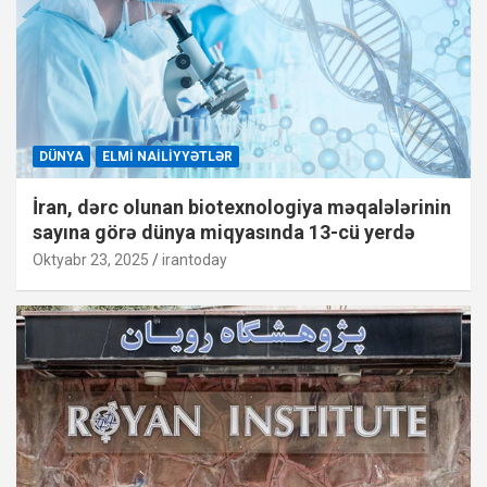
DÜNYA
ELMI NAILIYYƏTLƏR
İran, dərc olunan biotexnologiya məqalələrinin
sayına görə dünya miqyasında 13-cü yerdə
Oktyabr 23, 2025
irantoday