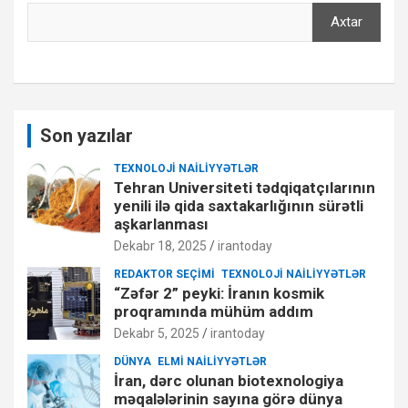
Axtar
Axtar
Son yazılar
TEXNOLOJI NAILIYYƏTLƏR
Tehran Universiteti tədqiqatçılarının
yenili ilə qida saxtakarlığının sürətli
aşkarlanması
Dekabr 18, 2025
irantoday
REDAKTOR SEÇIMI
TEXNOLOJI NAILIYYƏTLƏR
“Zəfər 2” peyki: İranın kosmik
proqramında mühüm addım
Dekabr 5, 2025
irantoday
DÜNYA
ELMI NAILIYYƏTLƏR
İran, dərc olunan biotexnologiya
məqalələrinin sayına görə dünya