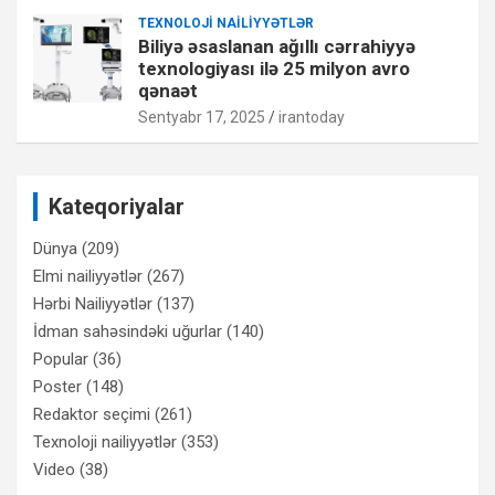
TEXNOLOJI NAILIYYƏTLƏR
Biliyə əsaslanan ağıllı cərrahiyyə
texnologiyası ilə 25 milyon avro
qənaət
Sentyabr 17, 2025
irantoday
Kateqoriyalar
Dünya
(209)
Elmi nailiyyətlər
(267)
Hərbi Nailiyyətlər
(137)
İdman sahəsindəki uğurlar
(140)
Popular
(36)
Poster
(148)
Redaktor seçimi
(261)
Texnoloji nailiyyətlər
(353)
Video
(38)