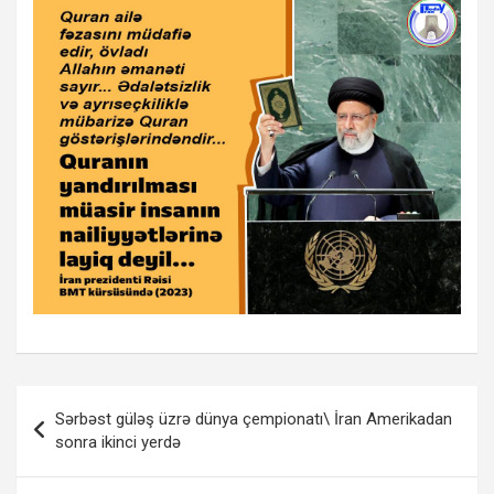
Yazı
Sərbəst güləş üzrə dünya çempionatı\ İran Amerikadan
naviqasiyası
sonra ikinci yerdə