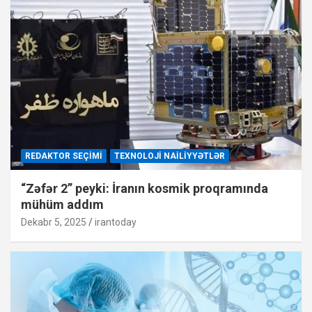
REDAKTOR SEÇIMI
TEXNOLOJI NAILIYYƏTLƏR
“Zəfər 2” peyki: İranın kosmik proqramında
mühüm addım
Dekabr 5, 2025
irantoday