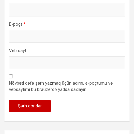
E-poçt
*
Veb sayt
Növbəti dəfə şərh yazmaq üçün adımı, e-poçtumu və
vebsaytımı bu brauzerdə yadda saxlayın.