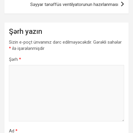
Səyyar tənəffüs ventilyatorunun hazırlanması
Şərh yazın
Sizin e-poçt ünvanınız dərc edilməyəcəkdir.
Gərəkli sahələr
*
ilə işarələnmişdir
Şərh
*
Ad
*