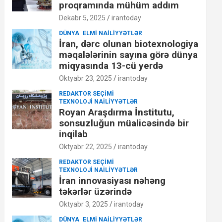
proqramında mühüm addım
Dekabr 5, 2025
irantoday
DÜNYA
ELMI NAILIYYƏTLƏR
İran, dərc olunan biotexnologiya
məqalələrinin sayına görə dünya
miqyasında 13-cü yerdə
Oktyabr 23, 2025
irantoday
REDAKTOR SEÇIMI
TEXNOLOJI NAILIYYƏTLƏR
Royan Araşdırma İnstitutu,
sonsuzluğun müalicəsində bir
inqilab
Oktyabr 22, 2025
irantoday
REDAKTOR SEÇIMI
TEXNOLOJI NAILIYYƏTLƏR
İran innovasiyası nəhəng
təkərlər üzərində
Oktyabr 3, 2025
irantoday
DÜNYA
ELMI NAILIYYƏTLƏR