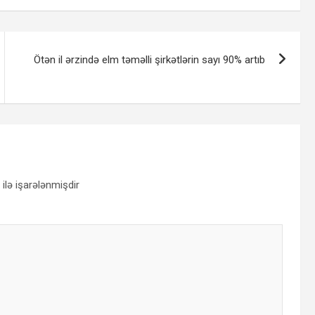
Ötən il ərzində elm təməlli şirkətlərin sayı 90% artıb
ilə işarələnmişdir