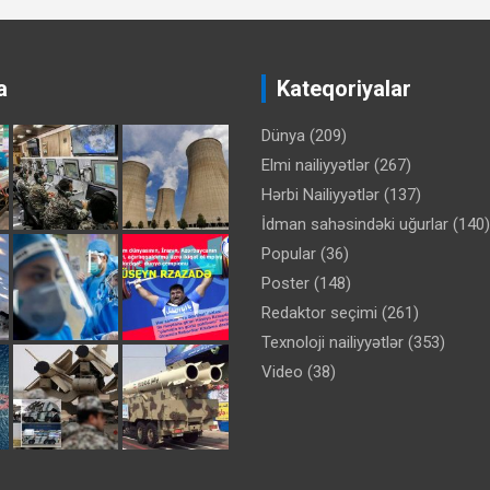
a
Kateqoriyalar
Dünya
(209)
Elmi nailiyyətlər
(267)
Hərbi Nailiyyətlər
(137)
İdman sahəsindəki uğurlar
(140)
Popular
(36)
Poster
(148)
Redaktor seçimi
(261)
Texnoloji nailiyyətlər
(353)
Video
(38)