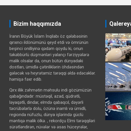
Bizim haqqımızda
Qalerey
İranın Böyük İslam İnqilabı öz qələbəsinin
qırxıncı ildönümünü qeyd etdi və ömrünün
beşinci onilliyinə qədəm qoydu ki, onun
təkəbbürlü düşmənləri yalançı fərziyyələrə
malik olsalar da, onun bütün dünyadaki
dostları, ümidlə çətinliklərin öhdəsindən
gələcək və heyrətamiz tərəqqi əldə edəcəklər.
həmişə fəxr edib.
Qırx illik zəhmətin məhsulu indi gözümüzün
qabağındadır: müstəqil, azad, qüdrətli,
ləyaqətli, dindar, elmdə qabaqcıl, dəyərli
təcrübələrlə dolu, özünə inamlı və ümidli,
regionda nüfuzlu, dünya işlərində güclü
məntiqə malik ölkə. , rekordçu Elmi tərəqqiləri
sürətləndirən, nüvələr və əsas hüceyrələr,