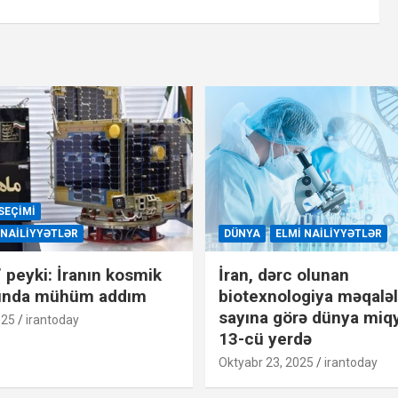
SEÇIMI
 NAILIYYƏTLƏR
DÜNYA
ELMI NAILIYYƏTLƏR
” peyki: İranın kosmik
İran, dərc olunan
ında mühüm addım
biotexnologiya məqaləl
sayına görə dünya miq
025
irantoday
13-cü yerdə
Oktyabr 23, 2025
irantoday