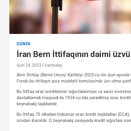
DÜNYA
İran Bern İttifaqının daimi üzvü
İyun 24, 2023
irantoday
Bern İttifaqı (Berne Union) Katibliyi 2023-cü ilin İyun ayında 
Fondu bu ittifaqın qısa müddətli komitəsində üzv olma şərtl
Bu İttifaq ixrac kreditlərinin sığortalanması və xarici investis
dəstəkləmək məqsədi ilə 1934-cü ildə yaradılmış ixrac kredit 
beynəlxalq təşkilatıdır.
Bu İttifaq 73 ölkədən hökumət ixrac kredit təşkilatları (ECA), 
üzvdən ibarətdir. O, beynəlxalq səviyyədə kredit sığortası sən