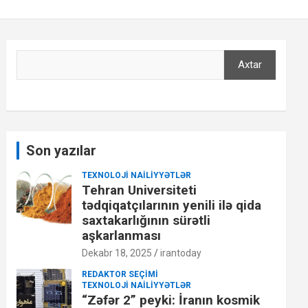
Axtar
Axtar
Son yazılar
TEXNOLOJI NAILIYYƏTLƏR
Tehran Universiteti
tədqiqatçılarının yenili ilə qida
saxtakarlığının sürətli
aşkarlanması
Dekabr 18, 2025
irantoday
REDAKTOR SEÇIMI
TEXNOLOJI NAILIYYƏTLƏR
“Zəfər 2” peyki: İranın kosmik