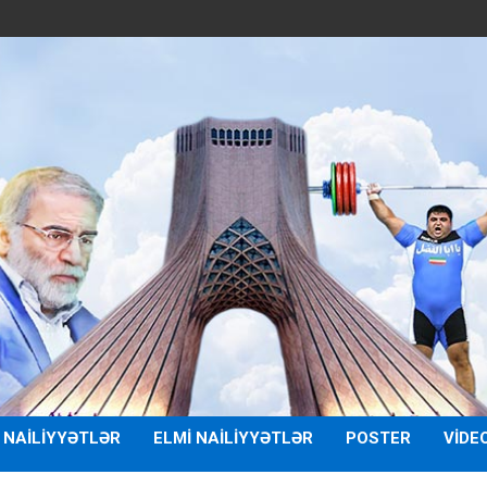
 NAILIYYƏTLƏR
ELMI NAILIYYƏTLƏR
POSTER
VIDE