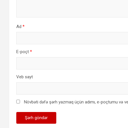
Ad
*
E-poçt
*
Veb sayt
Növbəti dəfə şərh yazmaq üçün adımı, e-poçtumu və ve