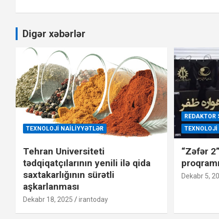
Digər xəbərlər
REDAKTOR 
TEXNOLOJI NAILIYYƏTLƏR
TEXNOLOJI
Tehran Universiteti
“Zəfər 2
tədqiqatçılarının yenili ilə qida
proqram
saxtakarlığının sürətli
Dekabr 5, 2
aşkarlanması
Dekabr 18, 2025
irantoday