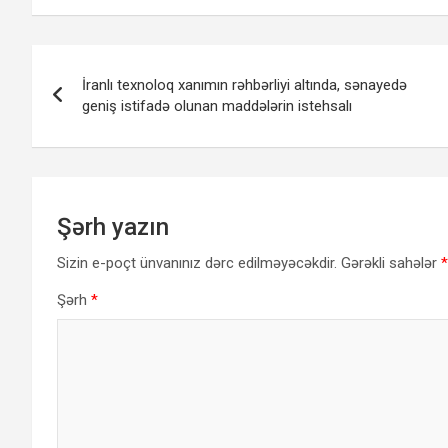
Yazı
İranlı texnoloq xanımın rəhbərliyi altında, sənayedə
naviqasiyası
geniş istifadə olunan maddələrin istehsalı
Şərh yazın
Sizin e-poçt ünvanınız dərc edilməyəcəkdir.
Gərəkli sahələr
*
Şərh
*