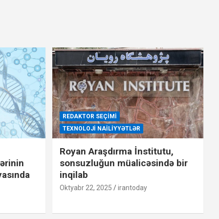
REDAKTOR SEÇIMI
TEXNOLOJI NAILIYYƏTLƏR
Royan Araşdırma İnstitutu,
ərinin
sonsuzluğun müalicəsində bir
yasında
inqilab
Oktyabr 22, 2025
irantoday