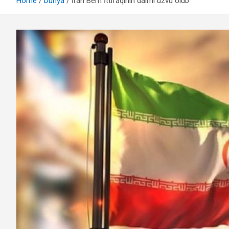
Home
Dünya
İran Bern İttifaqının daimi üzvü olub