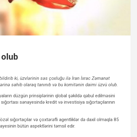
 olub
bildirib ki, üzvlərinin səs çoxluğu ilə İran İxrac Zəmanət
ərinə sahib olaraq tanınıb və bu komitənin daimi üzvü olub.
iyaların düzgün prinsiplərinin qlobal şəkildə qəbul edilməsini
sığortası sənayesində kredit və investisiya sığortaçılarının
özəl sığortaçılar və çoxtərəfli agentliklər də daxil olmaqla 85
ayesinin bütün aspektlərini təmsil edir.