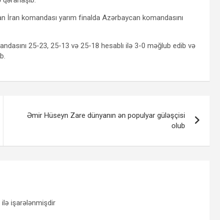
nan İran komandası yarım finalda Azərbaycan komandasını
asını 25-23, 25-13 və 25-18 hesablı ilə 3-0 məğlub edib və
b.
Əmir Hüseyn Zare dünyanın ən populyar güləşçisi
olub
ilə işarələnmişdir