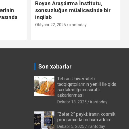
Royan Araşdırma İnstitutu,
ərinin
sonsuzluğun müalicəsində bir
yasında
inqilab
Oktyabr 22, 2025
irantoday
Son xəbərlər
Tehran Universiteti
tədqiqatçılarının yenili ilə qida
saxtakarlığının sürətli
aşkarlanması
Dekabr 18, 2025
irantoday
“Zəfər 2” peyki: İranın kosmik
proqramında mühüm addım
Dekabr 5, 2025
irantoday