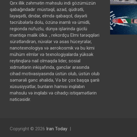
Qırx illik zəhmətin məhsulu indi gözümüzün
qabağındadır: müstəqil, azad, qüdrətli,
ləyaqətli, dindar, elmdə qabaqcıl, dəyərli
təcrübələrlə dolu, özünə inamlı və ümidli,
regionda nüfuzlu, dünya işlərində güclü
məntiqə malik ölkə. , rekordçu Elmi tərəqqiləri
sürətləndirən, nüvələr və əsas hüceyrələr,
nanotexnologiya və aerokosmik və bu kimi
mühüm elmlər və texnologiyalarda yüksək
reytinqlərə nail olmaqda lider, sosial
xidmətlərin inkişafında, gənclər arasında
cihad motivasiyasında üstün olub, üstün olub
səmərəli gənc əhalidə, Və bir çox başqa şanlı
xüsusiyyətlər, bunların hamısı inqilabın
məhsulu və inqilabi və cihadçı istiqamətlərin
nəticəsidir.
Copyright © 2026
Iran Today