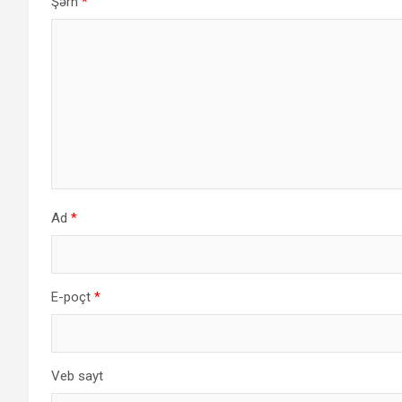
Şərh
*
Ad
*
E-poçt
*
Veb sayt