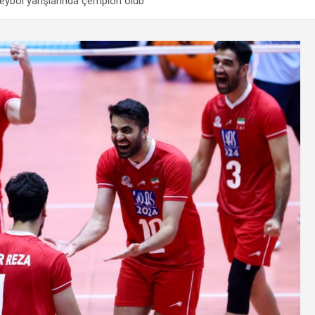
oleybol yarışlarında çempion olub