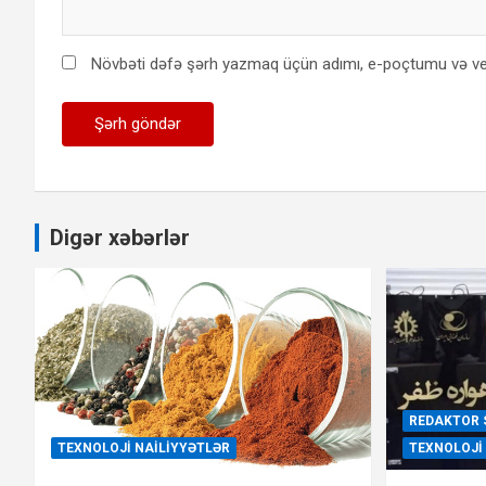
Növbəti dəfə şərh yazmaq üçün adımı, e-poçtumu və ve
Digər xəbərlər
REDAKTOR 
TEXNOLOJI NAILIYYƏTLƏR
TEXNOLOJI