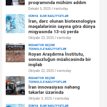
proqramında mühüm addım
Dekabr 5, 2025
irantoday
DÜNYA
ELMI NAILIYYƏTLƏR
İran, dərc olunan biotexnologiya
məqalələrinin sayına görə dünya
miqyasında 13-cü yerdə
Oktyabr 23, 2025
irantoday
REDAKTOR SEÇIMI
TEXNOLOJI NAILIYYƏTLƏR
Royan Araşdırma İnstitutu,
sonsuzluğun müalicəsində bir
inqilab
Oktyabr 22, 2025
irantoday
REDAKTOR SEÇIMI
TEXNOLOJI NAILIYYƏTLƏR
İran innovasiyası nəhəng
təkərlər üzərində
Oktyabr 3, 2025
irantoday
DÜNYA
ELMI NAILIYYƏTLƏR