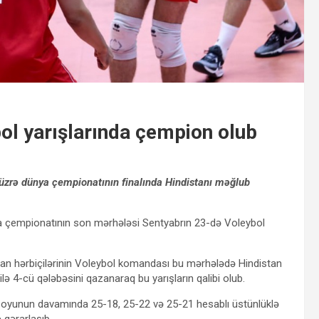
bol yarışlarında çempion olub
l üzrə dünya çempionatının finalında Hindistanı məğlub
nya çempionatının son mərhələsi Sentyabrın 23-də Voleybol
 İran hərbiçilərinin Voleybol komandası bu mərhələdə Hindistan
lə 4-cü qələbəsini qazanaraq bu yarışların qalibi olub.
da, oyunun davamında 25-18, 25-22 və 25-21 hesablı üstünlüklə
 qərarlaşıb.