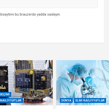
bsaytımı bu brauzerdə yadda saxlayın.
SEÇIMI
 NAILIYYƏTLƏR
DÜNYA
ELMI NAILIYYƏTLƏR