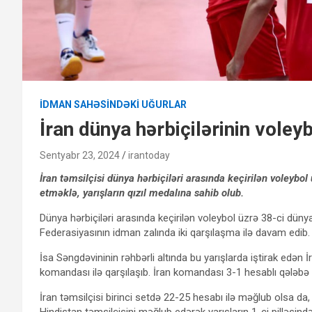
İDMAN SAHƏSINDƏKI UĞURLAR
İran dünya hərbiçilərinin voley
Sentyabr 23, 2024
irantoday
İran təmsilçisi dünya hərbiçiləri arasında keçirilən voleybo
etməklə, yarışların qızıl medalına sahib olub.
Dünya hərbiçiləri arasında keçirilən voleybol üzrə 38-ci dü
Federasiyasının idman zalında iki qarşılaşma ilə davam edib.
İsa Səngdəvininin rəhbərli altında bu yarışlarda iştirak edən
komandası ilə qarşılaşıb. İran komandası 3-1 hesablı qələbə i
İran təmsilçisi birinci setdə 22-25 hesabı ilə məğlub olsa 
Hindistan təmsilçisini məğlub edərək yarışların 1-ci pilləsində