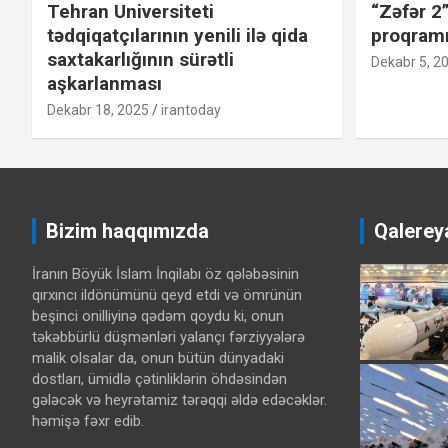
Tehran Universiteti
“Zəfər 2
tədqiqatçılarının yenili ilə qida
proqram
saxtakarlığının sürətli
Dekabr 5, 2
aşkarlanması
Dekabr 18, 2025
irantoday
Bizim haqqımızda
Qalerey
İranın Böyük İslam İnqilabı öz qələbəsinin
qırxıncı ildönümünü qeyd etdi və ömrünün
beşinci onilliyinə qədəm qoydu ki, onun
təkəbbürlü düşmənləri yalançı fərziyyələrə
malik olsalar da, onun bütün dünyadaki
dostları, ümidlə çətinliklərin öhdəsindən
gələcək və heyrətamiz tərəqqi əldə edəcəklər.
həmişə fəxr edib.