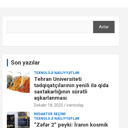
Axtar
Axtar
Son yazılar
TEXNOLOJI NAILIYYƏTLƏR
Tehran Universiteti
tədqiqatçılarının yenili ilə qida
saxtakarlığının sürətli
aşkarlanması
Dekabr 18, 2025
irantoday
REDAKTOR SEÇIMI
TEXNOLOJI NAILIYYƏTLƏR
“Zəfər 2” peyki: İranın kosmik