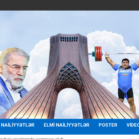
 NAILIYYƏTLƏR
ELMI NAILIYYƏTLƏR
POSTER
VIDE