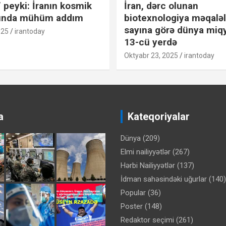
” peyki: İranın kosmik
İran, dərc olunan
ında mühüm addım
biotexnologiya məqaləl
sayına görə dünya miq
025
irantoday
13-cü yerdə
Oktyabr 23, 2025
irantoday
a
Kateqoriyalar
Dünya
(209)
Elmi nailiyyətlər
(267)
Hərbi Nailiyyətlər
(137)
İdman sahəsindəki uğurlar
(140)
Popular
(36)
Poster
(148)
Redaktor seçimi
(261)