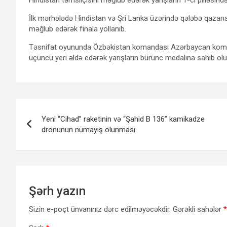
İlk mərhələdə Hindistan və Şri Lanka üzərində qələbə qaza
məğlub edərək finala yollanıb.
Təsnifat oyununda Özbəkistan komandası Azərbaycan komand
üçüncü yeri əldə edərək yarışların bürünc medalına sahib olu
Yazı
Yeni “Cihad” raketinin və “Şahid B 136” kamikadze
naviqasiyası
dronunun nümayiş olunması
Şərh yazın
Sizin e-poçt ünvanınız dərc edilməyəcəkdir.
Gərəkli sahələr
*