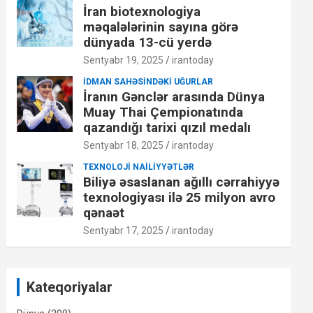
İran biotexnologiya
məqalələrinin sayına görə
dünyada 13-cü yerdə
Sentyabr 19, 2025
irantoday
İDMAN SAHƏSINDƏKI UĞURLAR
İranın Gənclər arasında Dünya
Muay Thai Çempionatında
qazandığı tarixi qızıl medalı
Sentyabr 18, 2025
irantoday
TEXNOLOJI NAILIYYƏTLƏR
Biliyə əsaslanan ağıllı cərrahiyyə
texnologiyası ilə 25 milyon avro
qənaət
Sentyabr 17, 2025
irantoday
Kateqoriyalar