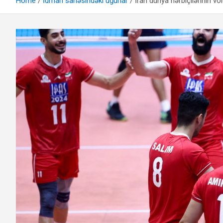
Home
İdman sahəsindəki uğurlar
İran dünya hərbiçilərinin v