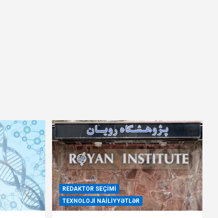
REDAKTOR SEÇIMI
TEXNOLOJI NAILIYYƏTLƏR