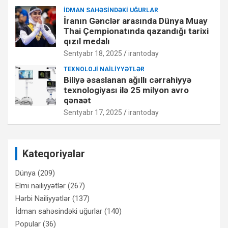
İDMAN SAHƏSINDƏKI UĞURLAR
İranın Gənclər arasında Dünya Muay
Thai Çempionatında qazandığı tarixi
qızıl medalı
Sentyabr 18, 2025
irantoday
TEXNOLOJI NAILIYYƏTLƏR
Biliyə əsaslanan ağıllı cərrahiyyə
texnologiyası ilə 25 milyon avro
qənaət
Sentyabr 17, 2025
irantoday
Kateqoriyalar
Dünya
(209)
Elmi nailiyyətlər
(267)
Hərbi Nailiyyətlər
(137)
İdman sahəsindəki uğurlar
(140)
Popular
(36)