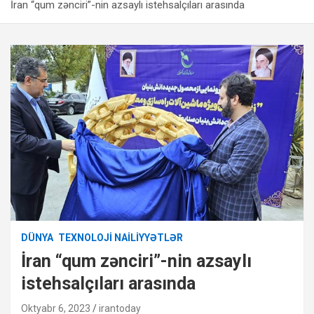
İran “qum zənciri”-nin azsaylı istehsalçıları arasında
DÜNYA
TEXNOLOJI NAILIYYƏTLƏR
İran “qum zənciri”-nin azsaylı
istehsalçıları arasında
Oktyabr 6, 2023
irantoday