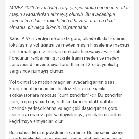
MINEX 2023 beynəlxalq sərgi çərçivəsində qabaqcıl mədən
maşın avadanlıqları nümayiş olunub. Bu avadanlığın
istehsalına dair texniki bilik hal-hazırda İran da daxil
olmaqla, bir neçə ölkənin ixtiyarındadır.
Xarici KİV-in verdiyi məlumata görə, ölkədə ilk dəfə olaraq
lokallaşmış yol tikintisi və mədən maşın hissələrinə məxsus
elm təməlli qum zəncirləri məhsulu İnnovasiya və Rifah
Fondunun rəhbərinin iştirakı ilə İranın mədən və mədən
sənayesində investesiya fürsətlərinin 12-ci beynəlxalq
sərgisində nümayiş olunub.
Yol tikintisi və mədən maşınları avadanlıqlarının əsas
komponentlərindən biri, buldozerlər və mexaniki
ekskavatorlara məxsus “qum zəncirləri”-dir. Bu zəncirlər
qum, torpaq yaxud daş səthləri kimi müxtəlif səthlər
üzərində yerləşdiklərinə və ağır çəki daşıdıqlarına görə,
aşınmaya məruz qalır və dəyişilməyə, yenidən nəzərdən
keçirilməyə ehtiyacları olur.
Bu məhsul lehimli poladdan hazırlanıb. Bu hissənin dizayn
və istehsalındakı əsas məsələ onun istehsalı üçün lazım