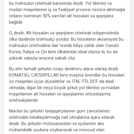
bu məhsulun istehsalı barəsində deyib: Yol tikintisi və
mədən maşınlarının iş və fəaliyyət prosesi nəzərə alınmaqla
onların təxminən 50% xərcləri alt hissələri və qayışlara
bağlıdır.
O, deyib: Alt hissələri və qayışların istehsalı istiqamətində
ölkə daxilində istehsalçı yoxdur. Bu hissələrin əksəriyyəti bu
məhsulun istehsalına dair texniki biliyə sahib olan Cənubi
Korea, İtaliya və Çin kimi ölkələrdən idxal olunur ki, bu da
yüksək valyuta ixracına səbəb olur.
Bu elm təməlli şirkətin icraçı direktoru əlavə olaraq deyib:
KOMATSU, CATERPILLAR kimi məşhur brendlər bu hissələri
öz maşınları üçün düzəldirlər və ITM, ITR, DCF da daxil
olmaqla, digər bir neçə böyük şirkət yol tikintisi və mədən
maşınlarının alt hissələri və qayışlarının ixtisaslaşmış
istehsalçılarıdır.
Məclisi bu şirkətin tədqiqatçılarının qum zəncirlərinin
istehsalını lokallaşdırmağa nail olmalarına işarə edərək
deyib: Bu şirkətin mütəxəssisləri və işçilərinin əks
mühəndislik üsuluna söykənərək və mövcud olan