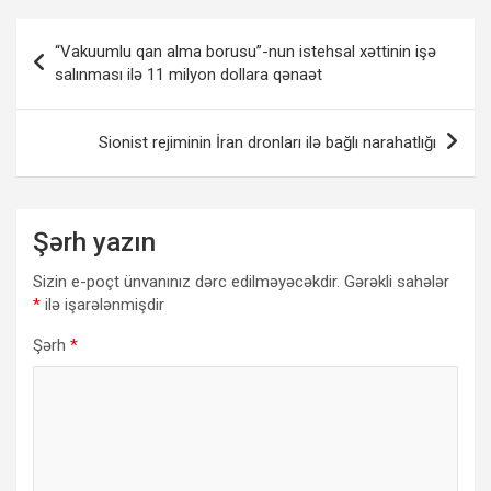
Yazı
“Vakuumlu qan alma borusu”-nun istehsal xəttinin işə
naviqasiyası
salınması ilə 11 milyon dollara qənaət
Sionist rejiminin İran dronları ilə bağlı narahatlığı
Şərh yazın
Sizin e-poçt ünvanınız dərc edilməyəcəkdir.
Gərəkli sahələr
*
ilə işarələnmişdir
Şərh
*