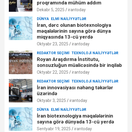
proqramında mühüm addım
Dekabr 5, 2025
irantoday
DÜNYA
ELMI NAILIYYƏTLƏR
İran, dərc olunan biotexnologiya
məqalələrinin sayına görə dünya
miqyasında 13-cü yerdə
Oktyabr 23, 2025
irantoday
REDAKTOR SEÇIMI
TEXNOLOJI NAILIYYƏTLƏR
Royan Araşdırma İnstitutu,
sonsuzluğun müalicəsində bir inqilab
Oktyabr 22, 2025
irantoday
REDAKTOR SEÇIMI
TEXNOLOJI NAILIYYƏTLƏR
İran innovasiyası nəhəng təkərlər
üzərində
Oktyabr 3, 2025
irantoday
DÜNYA
ELMI NAILIYYƏTLƏR
İran biotexnologiya məqalələrinin
sayına görə dünyada 13-cü yerdə
Sentyabr 19, 2025
irantoday