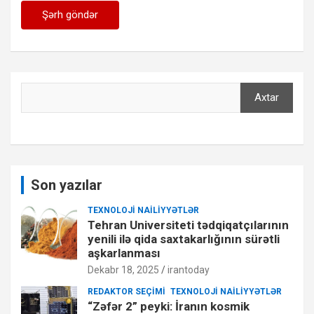
Axtar
Axtar
Son yazılar
TEXNOLOJI NAILIYYƏTLƏR
Tehran Universiteti tədqiqatçılarının
yenili ilə qida saxtakarlığının sürətli
aşkarlanması
Dekabr 18, 2025
irantoday
REDAKTOR SEÇIMI
TEXNOLOJI NAILIYYƏTLƏR
“Zəfər 2” peyki: İranın kosmik