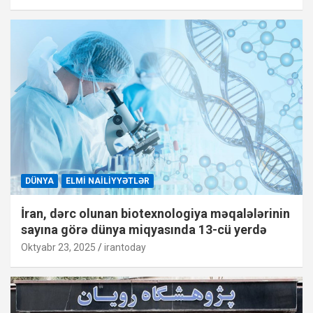
DÜNYA
ELMI NAILIYYƏTLƏR
İran, dərc olunan biotexnologiya məqalələrinin
sayına görə dünya miqyasında 13-cü yerdə
Oktyabr 23, 2025
irantoday