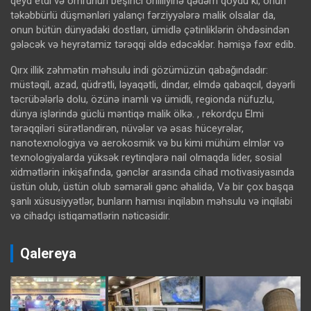
qeyd etdi və ömrünün beşinci onilliyinə qədəm qoydu ki, onun
təkəbbürlü düşmənləri yalançı fərziyyələrə malik olsalar da,
onun bütün dünyadaki dostları, ümidlə çətinliklərin öhdəsindən
gələcək və heyrətamiz tərəqqi əldə edəcəklər. həmişə fəxr edib.
Qırx illik zəhmətin məhsulu indi gözümüzün qabağındadır:
müstəqil, azad, qüdrətli, ləyaqətli, dindar, elmdə qabaqcıl, dəyərli
təcrübələrlə dolu, özünə inamlı və ümidli, regionda nüfuzlu,
dünya işlərində güclü məntiqə malik ölkə. , rekordçu Elmi
tərəqqiləri sürətləndirən, nüvələr və əsas hüceyrələr,
nanotexnologiya və aerokosmik və bu kimi mühüm elmlər və
texnologiyalarda yüksək reytinqlərə nail olmaqda lider, sosial
xidmətlərin inkişafında, gənclər arasında cihad motivasiyasında
üstün olub, üstün olub səmərəli gənc əhalidə, Və bir çox başqa
şanlı xüsusiyyətlər, bunların hamısı inqilabın məhsulu və inqilabi
və cihadçı istiqamətlərin nəticəsidir.
Qalereya