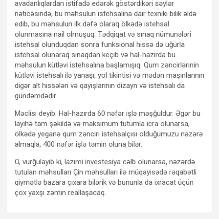
avadanlıqlardan istifadə edərək göstərdikəri səylər
nəticəsində, bu məhsulun istehsalına dair texniki bilik əldə
edib, bu məhsulun ilk dəfə olaraq ölkədə istehsal
olunmasına nail olmuşuq. Tədqiqat və sınaq nümunələri
istehsal olunduqdan sonra funksional hissə də uğurla
istehsal olunaraq sınaqdan keçib və hal-hazırda bu
məhsulun kütləvi istehsalına başlamışıq. Qum zəncirlərinin
kütləvi istehsalı ilə yanaşı, yol tikintisi və mədən maşınlarının
digər alt hissələri və qayışlarının dizayn və istehsalı da
gündəmdədir.
Məclisi deyib: Hal-hazırda 60 nəfər işlə məşğuldur. Əgər bu
layihə tam şəkildə və maksimum tutumla icra olunarsa,
ölkədə yeganə qum zənciri istehsalçısı olduğumuzu nəzərə
almaqla, 400 nəfər işlə təmin oluna bilər.
O, vurğulayıb ki, lazımi investesiya cəlb olunarsa, nəzərdə
tutulan məhsulları Çin məhsulları ilə müqayisədə rəqabətli
qiymətlə bazara çıxara bilərik və bununla da ixracat üçün
çox yaxşı zəmin reallaşacaq.