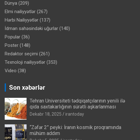
Dünya
(209)
Elmi nailiyyətlər
(267)
Hərbi Nailiyyətlər
(137)
İdman sahəsindəki uğurlar
(140)
Popular
(36)
Poster
(148)
Redaktor seçimi
(261)
Texnoloji nailiyyətlər
(353)
Video
(38)
Son xəbərlər
Tehran Universiteti tədqiqatçılarının yenili ilə
qida saxtakarlığının sürətli aşkarlanması
Dekabr 18, 2025
irantoday
“Zəfər 2” peyki: İranın kosmik proqramında
mühüm addım