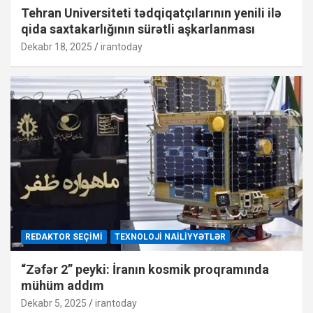
Tehran Universiteti tədqiqatçılarının yenili ilə
qida saxtakarlığının sürətli aşkarlanması
Dekabr 18, 2025
irantoday
REDAKTOR SEÇIMI
TEXNOLOJI NAILIYYƏTLƏR
“Zəfər 2” peyki: İranın kosmik proqramında
mühüm addım
Dekabr 5, 2025
irantoday