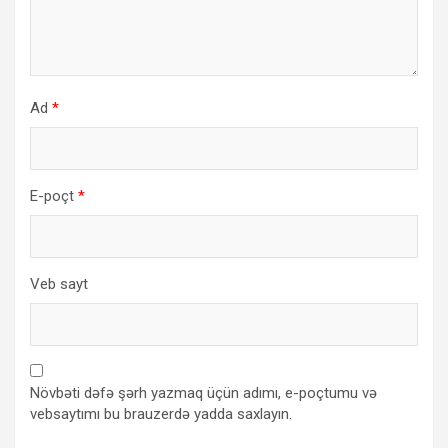
Ad
*
E-poçt
*
Veb sayt
Növbəti dəfə şərh yazmaq üçün adımı, e-poçtumu və
vebsaytımı bu brauzerdə yadda saxlayın.