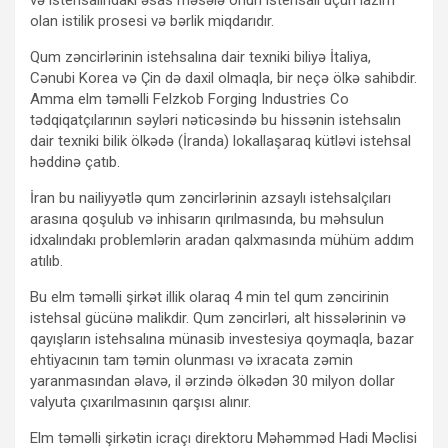
olan istilik prosesi və bərlik miqdarıdır.
Qum zəncirlərinin istehsalına dair texniki biliyə İtaliya,
Cənubi Korea və Çin də daxil olmaqla, bir neçə ölkə sahibdir.
Amma elm təməlli Felzkob Forging Industries Co
tədqiqatçılarının səyləri nəticəsində bu hissənin istehsalın
dair texniki bilik ölkədə (İranda) lokallaşaraq kütləvi istehsal
həddinə çatıb.
İran bu nailiyyətlə qum zəncirlərinin azsaylı istehsalçıları
arasına qoşulub və inhisarın qırılmasında, bu məhsulun
idxalındakı problemlərin aradan qalxmasında mühüm addım
atılıb.
Bu elm təməlli şirkət illik olaraq 4 min tel qum zəncirinin
istehsal gücünə malikdir. Qum zəncirləri, alt hissələrinin və
qayışların istehsalına münasib investesiya qoymaqla, bazar
ehtiyacının tam təmin olunması və ixracata zəmin
yaranmasından əlavə, il ərzində ölkədən 30 milyon dollar
valyuta çıxarılmasının qarşısı alınır.
Elm təməlli şirkətin icraçı direktoru Məhəmməd Hadi Məclisi