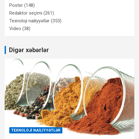
Poster
(148)
Redaktor seçimi
(261)
Texnoloji nailiyyətlər
(353)
Video
(38)
Digər xəbərlər
TEXNOLOJI NAILIYYƏTLƏR