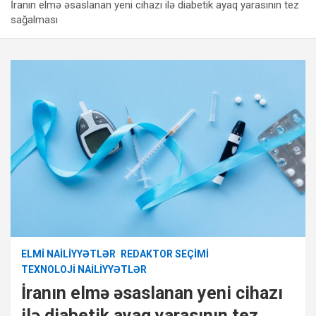
İranın elmə əsaslanan yeni cihazı ilə diabetik ayaq yarasının tez
sağalması
ELMI NAILIYYƏTLƏR
REDAKTOR SEÇIMI
TEXNOLOJI NAILIYYƏTLƏR
İranın elmə əsaslanan yeni cihazı
ilə diabetik ayaq yarasının tez