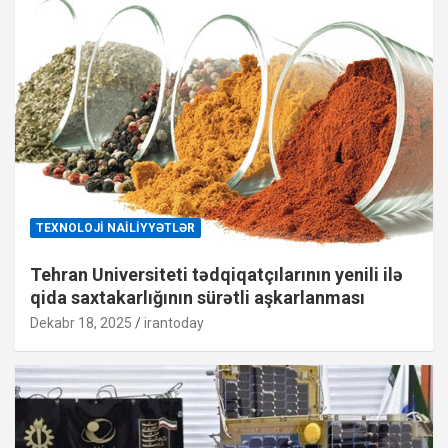
TEXNOLOJI NAILIYYƏTLƏR
Tehran Universiteti tədqiqatçılarının yenili ilə
qida saxtakarlığının sürətli aşkarlanması
Dekabr 18, 2025
irantoday