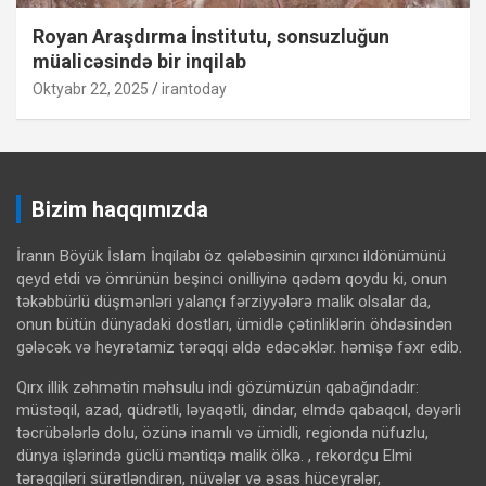
Royan Araşdırma İnstitutu, sonsuzluğun
müalicəsində bir inqilab
Oktyabr 22, 2025
irantoday
Bizim haqqımızda
İranın Böyük İslam İnqilabı öz qələbəsinin qırxıncı ildönümünü
qeyd etdi və ömrünün beşinci onilliyinə qədəm qoydu ki, onun
təkəbbürlü düşmənləri yalançı fərziyyələrə malik olsalar da,
onun bütün dünyadaki dostları, ümidlə çətinliklərin öhdəsindən
gələcək və heyrətamiz tərəqqi əldə edəcəklər. həmişə fəxr edib.
Qırx illik zəhmətin məhsulu indi gözümüzün qabağındadır:
müstəqil, azad, qüdrətli, ləyaqətli, dindar, elmdə qabaqcıl, dəyərli
təcrübələrlə dolu, özünə inamlı və ümidli, regionda nüfuzlu,
dünya işlərində güclü məntiqə malik ölkə. , rekordçu Elmi
tərəqqiləri sürətləndirən, nüvələr və əsas hüceyrələr,