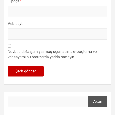
E-poçt
*
Veb sayt
Növbəti dəfə şərh yazmaq üçün adımı, e-poçtumu və
vebsaytımı bu brauzerdə yadda saxlayın.
Axtar
Axtar