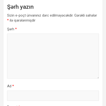
Şərh yazın
Sizin e-poçt ünvanınız dərc edilməyəcəkdir.
Gərəkli sahələr
*
ilə işarələnmişdir
Şərh
*
Ad
*