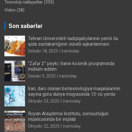
Texnoloji nailiyyətlər
(353)
Video
(38)
Son xəbərlər
Tehran Universiteti tədqiqatçılarının yenili ilə
qida saxtakarlığının sürətli aşkarlanması
Dekabr 18, 2025
irantoday
“Zəfər 2” peyki: İranın kosmik proqramında
mühüm addım
Dekabr 5, 2025
irantoday
İran, dərc olunan biotexnologiya məqalələrinin
sayına görə dünya miqyasında 13-cü yerdə
Oktyabr 23, 2025
irantoday
Royan Araşdırma İnstitutu, sonsuzluğun
müalicəsində bir inqilab
Oktyabr 22, 2025
irantoday