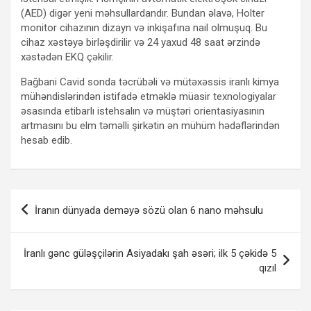
(AED) digər yeni məhsullardandır. Bundan əlavə, Holter
monitor cihazının dizayn və inkişafına nail olmuşuq. Bu
cihaz xəstəyə birləşdirilir və 24 yaxud 48 saat ərzində
xəstədən EKQ çəkilir.
Bağbani Cavid sonda təcrübəli və mütəxəssis iranlı kimya
mühəndislərindən istifadə etməklə müasir texnologiyalar
əsasında etibarlı istehsalın və müştəri orientasiyasının
artmasını bu elm təməlli şirkətin ən mühüm hədəflərindən
hesab edib.
Yazı
İranın dünyada deməyə sözü olan 6 nano məhsulu
naviqasiyası
İranlı gənc güləşçilərin Asiyadakı şah əsəri; ilk 5 çəkidə 5
qızıl