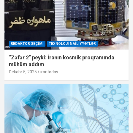
REDAKTOR SEÇIMI
TEXNOLOJI NAILIYYƏTLƏR
“Zəfər 2” peyki: İranın kosmik proqramında
mühüm addım
Dekabr 5, 2025
irantoday