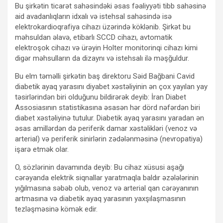
Bu şirkətin ticarət sahəsindəki əsas fəaliyyəti tibb sahəsinə
aid avadanlıqların idxalı və istehsal sahəsində isə
elektrokardioqrafiya cihazı üzərində köklənib. Şirkət bu
məhsuldan əlavə, etibarlı SCCD cihazı, avtomatik
elektroşok cihazı və ürəyin Holter monitorinqi cihazı kimi
digər məhsulların da dizaynı və istehsalı ilə məşğuldur.
Bu elm təməlli şirkətin baş direktoru Səid Bağbani Cavid
diabetik ayaq yarasını diyabet xəstəliyinin ən çox yayılan yay
təsirlərindən biri olduğunu bildirərək deyib: İran Diabet
Assosiasının statistikasına əsasən hər dörd nəfərdən biri
diabet xəstəliyinə tutulur. Diabetik ayaq yarasını yaradan ən
əsas amillərdən də periferik damar xəstəlikləri (venoz və
arterial) və periferik sinirlərin zədələnməsinə (nevropatiya)
işarə etmək olar.
O, sözlərinin davamında deyib: Bu cihaz xüsusi aşağı
cərəyanda elektrik siqnallar yaratmaqla baldır əzələlərinin
yığılmasına səbəb olub, venoz və arterial qan cərəyanının
artmasına və diabetik ayaq yarasının yaxşılaşmasının
tezləşməsinə kömək edir.