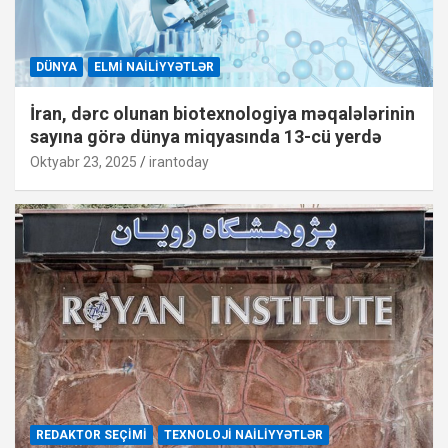
DÜNYA
ELMI NAILIYYƏTLƏR
İran, dərc olunan biotexnologiya məqalələrinin
sayına görə dünya miqyasında 13-cü yerdə
Oktyabr 23, 2025
irantoday
REDAKTOR SEÇIMI
TEXNOLOJI NAILIYYƏTLƏR