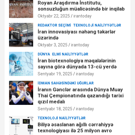
Royan Araşdırma İnstitutu,
sonsuzluğun müalicəsində bir inqilab
Oktyabr 22, 2025
irantoday
REDAKTOR SEÇIMI
TEXNOLOJI NAILIYYƏTLƏR
İran innovasiyası nəhəng təkərlər
üzərində
Oktyabr 3, 2025
irantoday
DÜNYA
ELMI NAILIYYƏTLƏR
İran biotexnologiya məqalələrinin
sayına görə dünyada 13-cü yerdə
Sentyabr 19, 2025
irantoday
İDMAN SAHƏSINDƏKI UĞURLAR
İranın Gənclər arasında Dünya Muay
Thai Çempionatında qazandığı tarixi
qızıl medalı
Sentyabr 18, 2025
irantoday
TEXNOLOJI NAILIYYƏTLƏR
Biliyə əsaslanan ağıllı cərrahiyyə
texnologiyası ilə 25 milyon avro