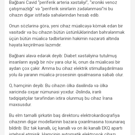
Bağbani Cavid “periferik arteria xəstəliyi”, “xroniki venoz
çatışmazlığı” və “periferik sinirlərin zədələnməsi”ni bu
cihazın digər istifadə sahələrindən hesab edib.
Onun sözlərinə görə, yeni cihaz müalicəyə kömək edən bir
vasitədir və bu cihazın bütün üstünlüklərindən bəhrələnmək
üçün bütün müalicə tədbirlərinin həkimin nəzarəti altında
həyata keçirilməsi lazımdır.
Bağbani əlavə edərək deyib: Diabet xəstəliyinə tutulmuş
insanların ayağı bir növ yara olur ki, onun da müalicəsi bir
aydan çox çəkir. Amma bu cihaz elektrik stimullaşdırılması
yolu ilə yaranın müalicə prosesinin qısalmasına səbəb olur.
O, həmçinin deyib: Bu cihazın ölkə daxilində və ölkə
xaricində oxşar nümunəsi yoxdur. Əslində, iranlı
tədqiqatçılar tərəfindən ixtira olunmuş bu cihaz İrana
məxsusdur.
Bu elm təməlli şirkətin baş direktoru elektrokardioqrafiya
cihazının digər modellərinin bazara çıxarılmasına toxunaraq
bildirib: Biz tək kanallı, üç kanallı və on iki kanallı EKQ apartı
istehsal etmişik. Həmçinin avtomatik elektroşok cihazı