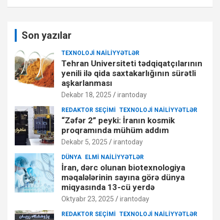
Son yazılar
TEXNOLOJI NAILIYYƏTLƏR
Tehran Universiteti tədqiqatçılarının
yenili ilə qida saxtakarlığının sürətli
aşkarlanması
Dekabr 18, 2025
irantoday
REDAKTOR SEÇIMI
TEXNOLOJI NAILIYYƏTLƏR
“Zəfər 2” peyki: İranın kosmik
proqramında mühüm addım
Dekabr 5, 2025
irantoday
DÜNYA
ELMI NAILIYYƏTLƏR
İran, dərc olunan biotexnologiya
məqalələrinin sayına görə dünya
miqyasında 13-cü yerdə
Oktyabr 23, 2025
irantoday
REDAKTOR SEÇIMI
TEXNOLOJI NAILIYYƏTLƏR