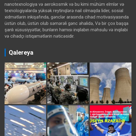
nanotexnologiya və aerokosmik və bu kimi mühüm elmlər və
texnologiyalarda yüksək reytinqlərə nail olmaqda lider, sosial
xidmətlərin inkişafında, gənclər arasında cihad motivasiyasında
üstün olub, üstün olub səmərəli gənc əhalidə, Və bir çox başqa
şanlı xüsusiyyətlər, bunların hamısı inqilabın məhsulu və inqilabi
və cihadçı istiqamətlərin nəticəsidir.
Qalereya