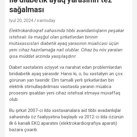
sağalması
İyul 20, 2024
irantoday
Elektrokardioqraf sahəsində tibbi avandanlıqların peşəkar
istehsalı ilə məşğul olan şirkətlərdən birinin
mütəxəssisləri diabetik ayaq yarasının müalicəsi üçün
yeni cihaz hazırlamağa nail olublar. Cihaz bu növ yaraları
qısa müddət ərzində yaxşılaşdırır.
Diabet xəstələrini əziyyət və narahat edən problemlərdən
biridiabetik ayaq yarasıdır. Hansı ki, o, bu xəstəliyin ən çox
görünən yan təsiridir. Elm təməlli yerli şirkətlərdən biri
elektrik stimullaşdırılması vasitəsilə yaranın müalicə
prosesini qısaldan yeni cihaz istehsal etməyə müvəffəq
olub.
Bu şirkət 2007-ci ildə xəstəxanalara aid tibbi avadanlıqlar
sahəsində öz fəaliyyətinə başlayıb və 2012-ci ildə özünün
ilk 6 kanallı EKQ aparatını (elektrokardioqrafiya aparatı)
bazara çıxarıb.