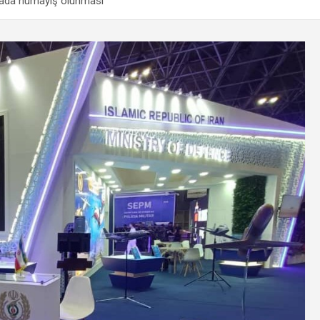
liyada nümayiş olunması