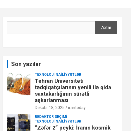
Axtar
Axtar
Son yazılar
TEXNOLOJI NAILIYYƏTLƏR
Tehran Universiteti
tədqiqatçılarının yenili ilə qida
saxtakarlığının sürətli
aşkarlanması
Dekabr 18, 2025
irantoday
REDAKTOR SEÇIMI
TEXNOLOJI NAILIYYƏTLƏR
“Zəfər 2” peyki: İranın kosmik