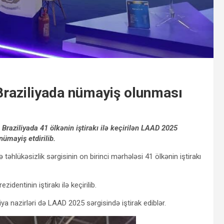
 Braziliyada nümayiş olunması
 Braziliyada 41 ölkənin iştirakı ilə keçirilən LAAD 2025
nümayiş etdirilib.
əhlükəsizlik sərgisinin on birinci mərhələsi 41 ölkənin iştirakı
zidentinin iştirakı ilə keçirilib.
a nazirləri də LAAD 2025 sərgisində iştirak ediblər.