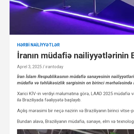
HƏRBI NAILIYYƏTLƏR
İranın müdafiə nailiyyətlərinin
Aprel 3, 2025
irantoday
İran İslam Respublikasının müdafiə sənayesinin nailiyyətləri
müdafiə və təhlükəsizlik sərgisinin on birinci mərhələsində 
Xarici KİV-in verdiyi məlumatına görə, LAAD 2025 müdafiə və t
ilə Braziliyada fəaliyyətə başlayıb.
Açılış mərasimi bir neçə nazirin və Braziliyanın birinci vitse-pre
Bundan əlavə, Braziliyanın müdafiə, sənaye, elm və texnologiy