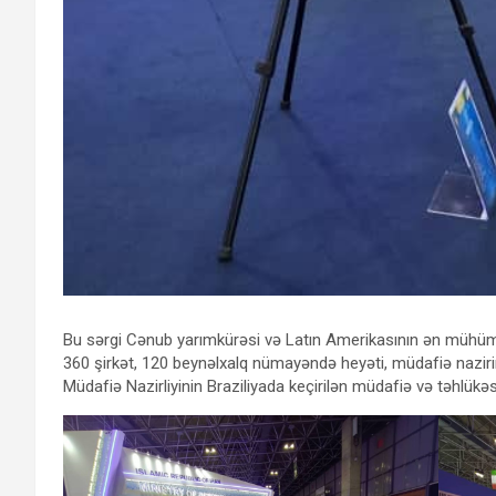
Bu sərgi Cənub yarımkürəsi və Latın Amerikasının ən mühüm m
360 şirkət, 120 beynəlxalq nümayəndə heyəti, müdafiə nazirini
Müdafiə Nazirliyinin Braziliyada keçirilən müdafiə və təhlükəsizl