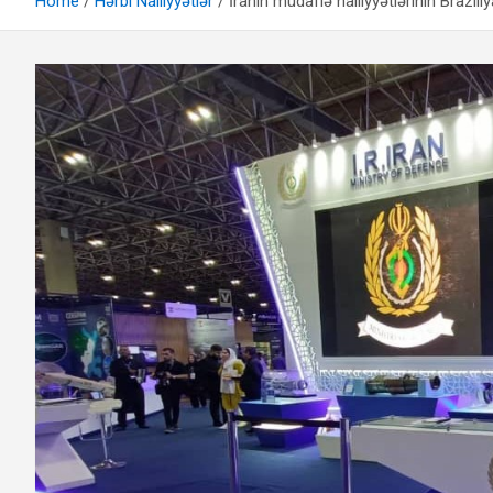
Home
Hərbi Nailiyyətlər
İranın müdafiə nailiyyətlərinin Brazi