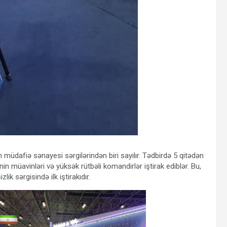
üdafiə sənayesi sərgilərindən biri sayılır. Tədbirdə 5 qitədən
n müavinləri və yüksək rütbəli komandirlər iştirak ediblər. Bu,
ik sərgisində ilk iştirakıdır.