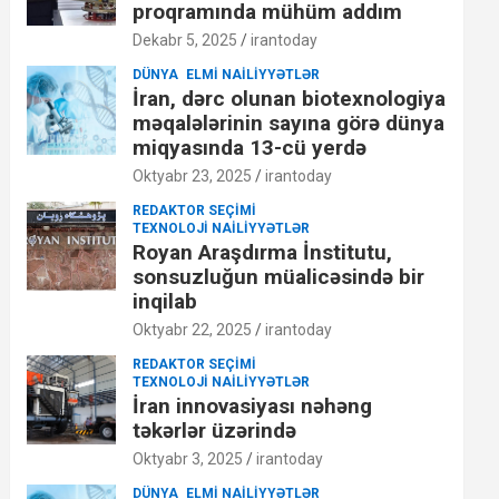
proqramında mühüm addım
Dekabr 5, 2025
irantoday
DÜNYA
ELMI NAILIYYƏTLƏR
İran, dərc olunan biotexnologiya
məqalələrinin sayına görə dünya
miqyasında 13-cü yerdə
Oktyabr 23, 2025
irantoday
REDAKTOR SEÇIMI
TEXNOLOJI NAILIYYƏTLƏR
Royan Araşdırma İnstitutu,
sonsuzluğun müalicəsində bir
inqilab
Oktyabr 22, 2025
irantoday
REDAKTOR SEÇIMI
TEXNOLOJI NAILIYYƏTLƏR
İran innovasiyası nəhəng
təkərlər üzərində
Oktyabr 3, 2025
irantoday
DÜNYA
ELMI NAILIYYƏTLƏR