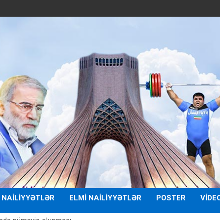
 NAILIYYƏTLƏR
ELMI NAILIYYƏTLƏR
POSTER
VIDE