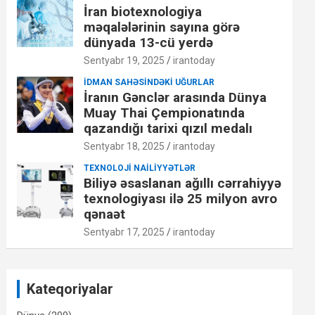
İran biotexnologiya
məqalələrinin sayına görə
dünyada 13-cü yerdə
Sentyabr 19, 2025
irantoday
İDMAN SAHƏSINDƏKI UĞURLAR
İranın Gənclər arasında Dünya
Muay Thai Çempionatında
qazandığı tarixi qızıl medalı
Sentyabr 18, 2025
irantoday
TEXNOLOJI NAILIYYƏTLƏR
Biliyə əsaslanan ağıllı cərrahiyyə
texnologiyası ilə 25 milyon avro
qənaət
Sentyabr 17, 2025
irantoday
Kateqoriyalar