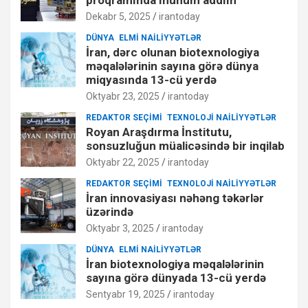
Dekabr 5, 2025
irantoday
DÜNYA
ELMI NAILIYYƏTLƏR
İran, dərc olunan biotexnologiya
məqalələrinin sayına görə dünya
miqyasında 13-cü yerdə
Oktyabr 23, 2025
irantoday
REDAKTOR SEÇIMI
TEXNOLOJI NAILIYYƏTLƏR
Royan Araşdırma İnstitutu,
sonsuzluğun müalicəsində bir inqilab
Oktyabr 22, 2025
irantoday
REDAKTOR SEÇIMI
TEXNOLOJI NAILIYYƏTLƏR
İran innovasiyası nəhəng təkərlər
üzərində
Oktyabr 3, 2025
irantoday
DÜNYA
ELMI NAILIYYƏTLƏR
İran biotexnologiya məqalələrinin
sayına görə dünyada 13-cü yerdə
Sentyabr 19, 2025
irantoday