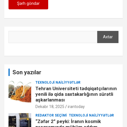
Axtar
Axtar
Son yazılar
TEXNOLOJI NAILIYYƏTLƏR
Tehran Universiteti tədqiqatçılarının
yenili ilə qida saxtakarlığının sürətli
aşkarlanması
Dekabr 18, 2025
irantoday
REDAKTOR SEÇIMI
TEXNOLOJI NAILIYYƏTLƏR
“Zəfər 2” peyki: İranın kosmik
proqramında mühüm addım