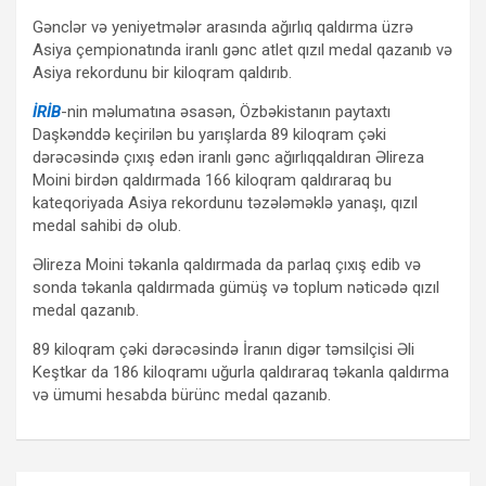
Gənclər və yeniyetmələr arasında ağırlıq qaldırma üzrə
Asiya çempionatında iranlı gənc atlet qızıl medal qazanıb və
Asiya rekordunu bir kiloqram qaldırıb.
İRİB
-nin məlumatına əsasən, Özbəkistanın paytaxtı
Daşkənddə keçirilən bu yarışlarda 89 kiloqram çəki
dərəcəsində çıxış edən iranlı gənc ağırlıqqaldıran Əlireza
Moini birdən qaldırmada 166 kiloqram qaldıraraq bu
kateqoriyada Asiya rekordunu təzələməklə yanaşı, qızıl
medal sahibi də olub.
Əlireza Moini təkanla qaldırmada da parlaq çıxış edib və
sonda təkanla qaldırmada gümüş və toplum nəticədə qızıl
medal qazanıb.
89 kiloqram çəki dərəcəsində İranın digər təmsilçisi Əli
Keştkar da 186 kiloqramı uğurla qaldıraraq təkanla qaldırma
və ümumi hesabda bürünc medal qazanıb.