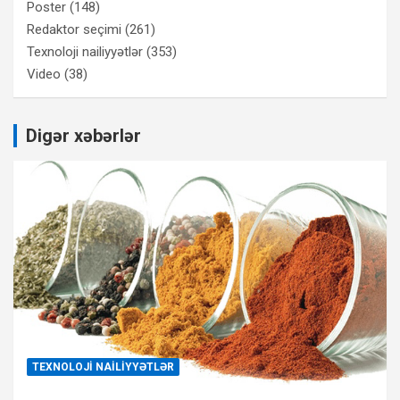
Poster
(148)
Redaktor seçimi
(261)
Texnoloji nailiyyətlər
(353)
Video
(38)
Digər xəbərlər
TEXNOLOJI NAILIYYƏTLƏR