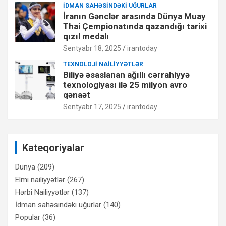
İDMAN SAHƏSINDƏKI UĞURLAR
İranın Gənclər arasında Dünya Muay
Thai Çempionatında qazandığı tarixi
qızıl medalı
Sentyabr 18, 2025
irantoday
TEXNOLOJI NAILIYYƏTLƏR
Biliyə əsaslanan ağıllı cərrahiyyə
texnologiyası ilə 25 milyon avro
qənaət
Sentyabr 17, 2025
irantoday
Kateqoriyalar
Dünya
(209)
Elmi nailiyyətlər
(267)
Hərbi Nailiyyətlər
(137)
İdman sahəsindəki uğurlar
(140)
Popular
(36)