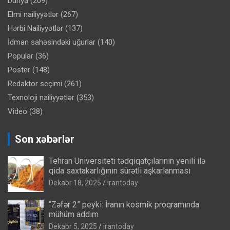
Dünya
(209)
Elmi nailiyyətlər
(267)
Hərbi Nailiyyətlər
(137)
İdman sahəsindəki uğurlar
(140)
Popular
(36)
Poster
(148)
Redaktor seçimi
(261)
Texnoloji nailiyyətlər
(353)
Video
(38)
Son xəbərlər
Tehran Universiteti tədqiqatçılarının yenili ilə
qida saxtakarlığının sürətli aşkarlanması
Dekabr 18, 2025
irantoday
“Zəfər 2” peyki: İranın kosmik proqramında
mühüm addım
Dekabr 5, 2025
irantoday