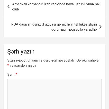
Yazı
Amerikalı komandir: İran regionda hava üstünlüyünə nail
naviqasiyası
olub
PUA daşıyan dəniz diviziyası gəmiçiliyin təhlükəsizliyini
qorumaq məqsədilə yaradılıb
Şərh yazın
Sizin e-poçt ünvanınız dərc edilməyəcəkdir.
Gərəkli sahələr
*
ilə işarələnmişdir
Şərh
*