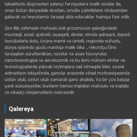
təkəbbürlü düşmənləri yalançı fərziyyələrə malik olsalar da,
onun bütün dünyadaki dostları, ümidlə çətinliklərin öhdəsindən
gələcək və heyrətamiz tərəqqi əldə edəcəklər. həmişə fəxr edib.
Qırx illik zəhmətin məhsulu indi gözümüzün qabağındadır:
müstəqil, azad, qüdrətli, ləyaqətli, dindar, elmdə qabaqcıl, dəyərli
təcrübələrlə dolu, özünə inamlı və ümidli, regionda nüfuzlu,
dünya işlərində güclü məntiqə malik ölkə. , rekordçu Elmi
tərəqqiləri sürətləndirən, nüvələr və əsas hüceyrələr,
nanotexnologiya və aerokosmik və bu kimi mühüm elmlər və
texnologiyalarda yüksək reytinqlərə nail olmaqda lider, sosial
xidmətlərin inkişafında, gənclər arasında cihad motivasiyasında
üstün olub, üstün olub səmərəli gənc əhalidə, Və bir çox başqa
şanlı xüsusiyyətlər, bunların hamısı inqilabın məhsulu və inqilabi
və cihadçı istiqamətlərin nəticəsidir.
Qalereya