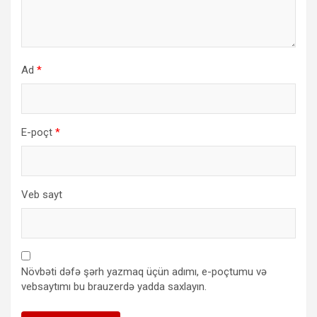
Ad
*
E-poçt
*
Veb sayt
Növbəti dəfə şərh yazmaq üçün adımı, e-poçtumu və
vebsaytımı bu brauzerdə yadda saxlayın.