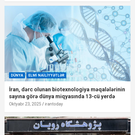
DÜNYA
ELMI NAILIYYƏTLƏR
İran, dərc olunan biotexnologiya məqalələrinin
sayına görə dünya miqyasında 13-cü yerdə
Oktyabr 23, 2025
irantoday