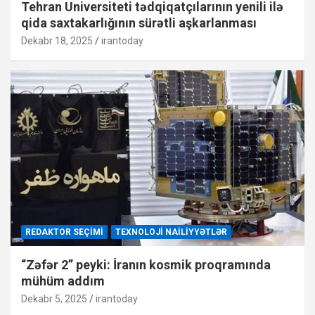
Tehran Universiteti tədqiqatçılarının yenili ilə
qida saxtakarlığının sürətli aşkarlanması
Dekabr 18, 2025
irantoday
REDAKTOR SEÇIMI
TEXNOLOJI NAILIYYƏTLƏR
“Zəfər 2” peyki: İranın kosmik proqramında
mühüm addım
Dekabr 5, 2025
irantoday