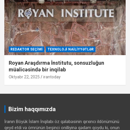
REDAKTOR SEÇIMI
TEXNOLOJI NAILIYYƏTLƏR
Royan Araşdırma İnstitutu, sonsuzluğun
müalicəsində bir inqilab
Oktyabr 22, 2025
irantoday
Bizim haqqımızda
İranın Böyük İslam İnqilabı öz qələbəsinin qırxıncı ildönümünü
qeyd etdi və ömrünün beşinci onilliyinə qədəm qoydu ki, onun