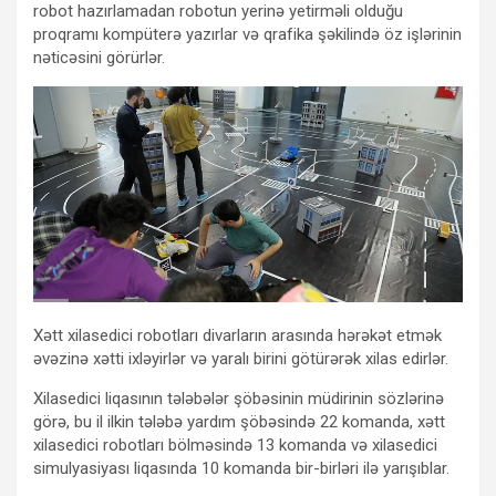
robot hazırlamadan robotun yerinə yetirməli olduğu
proqramı kompüterə yazırlar və qrafika şəkilində öz işlərinin
nəticəsini görürlər.
Xətt xilasedici robotları divarların arasında hərəkət etmək
əvəzinə xətti ixləyirlər və yaralı birini götürərək xilas edirlər.
Xilasedici liqasının tələbələr şöbəsinin müdirinin sözlərinə
görə, bu il ilkin tələbə yardım şöbəsində 22 komanda, xətt
xilasedici robotları bölməsində 13 komanda və xilasedici
simulyasiyası liqasında 10 komanda bir-birləri ilə yarışıblar.