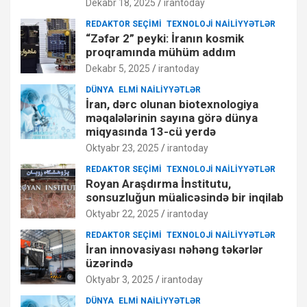
Dekabr 18, 2025
irantoday
REDAKTOR SEÇIMI
TEXNOLOJI NAILIYYƏTLƏR
“Zəfər 2” peyki: İranın kosmik
proqramında mühüm addım
Dekabr 5, 2025
irantoday
DÜNYA
ELMI NAILIYYƏTLƏR
İran, dərc olunan biotexnologiya
məqalələrinin sayına görə dünya
miqyasında 13-cü yerdə
Oktyabr 23, 2025
irantoday
REDAKTOR SEÇIMI
TEXNOLOJI NAILIYYƏTLƏR
Royan Araşdırma İnstitutu,
sonsuzluğun müalicəsində bir inqilab
Oktyabr 22, 2025
irantoday
REDAKTOR SEÇIMI
TEXNOLOJI NAILIYYƏTLƏR
İran innovasiyası nəhəng təkərlər
üzərində
Oktyabr 3, 2025
irantoday
DÜNYA
ELMI NAILIYYƏTLƏR