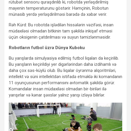
rütubət sensoru quraşdırılıb ki, robotda yerləşdirilmiş
mayenin temperaturunu göstərir. Həmçinin, Robotun
münasib yerdə yerləşdirilməsi barədə də xəbər verir.
Rəh Kürd: Bu robotda işlədilən hissələrin vəzifəsi, insan
müdaxiləsi olmadan bitkinin tam şəkildə inkişaf etməsi
üçün oksigenin çatdırılması və suyun təmizlənməsidir.
Robotların futbol üzrə Dünya Kuboku
Bu yarışlarda simulyasiya edilmiş futbol liqaları da keçirilib.
Bu yarışların keçirildiyi yer digərlərindən daha izdihamlı və
daha çox səs-küylü olub. Bu liqalar öyrənmə alqoritmləri,
intellekt və süni intellektdən istifadə etməklə iki komandanın
11 oyunçusunun performansını avtomatik şəkildə görür.
Komandalar insan müdaxiləsi olmadan bir-biriləri ilə
yarışırlar və kənar şəxslər yalnız yarışı izləyə bilirlər.