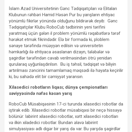
İslam Azad Universitetinin Gənc Tədqiqatçıları və Elitaları
Klubunun rəhbəri Hamid Həsən Pur bu yarışların ehtiyac
yönümlü fikirlər yönündə olduğunu bildirərək deyib: Gənc
Tədqiqatçılar Klubu RoboCub tədbirinin yeni tərifini
yaratmaq üçün gələn il problem yönümlü rəqabətlərə tərəf
hərəkət etmək fikrindədir. Elə bir formada ki, ploblem
sənaye tərəfində müəyyən edilsin və universitetin
həmkarlığı ilə ehtiyaca əsaslanan dizayn, tələbələr və
şagirdlər tərəfindən cavab verilməsindən ötrü yenidən
qurularaq uyğunlaşdırılsın. Bu iş təhsil, tədqiqat və biliyin
artırılması zəncirini tamamlamaq məqsədi ilə həyata keçirilir
ki, bu sahədə elit bir cəmiyyət yaransın.
Xilasedici robotların liqası; dünya çempionatları
səviyyəsində nəfəs kəsən yarış
RoboCub Müsabiqəsinin 17-ci turunda xilasedici robotlar da
iştirak edib. Xilasedici robotlar müsabiqəsi bir neçə hissəyə
bölünür: labirint xilasedici robotlar, xətt xilasedici robotları
və ilkin xiladedici robotlar. Bundan əlavə labirint
simulyasiyası adlı digər bir yarış da var. Bu yarşda şagirdlər