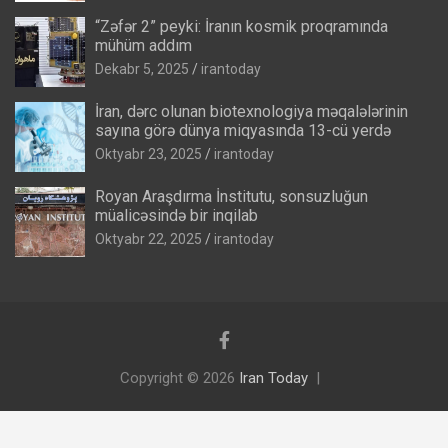
“Zəfər 2” peyki: İranın kosmik proqramında
mühüm addım
Dekabr 5, 2025
irantoday
İran, dərc olunan biotexnologiya məqalələrinin
sayına görə dünya miqyasında 13-cü yerdə
Oktyabr 23, 2025
irantoday
Royan Araşdırma İnstitutu, sonsuzluğun
müalicəsində bir inqilab
Oktyabr 22, 2025
irantoday
Copyright © 2026
Iran Today