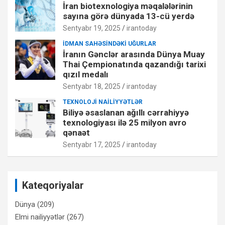
İran biotexnologiya məqalələrinin
sayına görə dünyada 13-cü yerdə
Sentyabr 19, 2025
irantoday
İDMAN SAHƏSINDƏKI UĞURLAR
İranın Gənclər arasında Dünya Muay
Thai Çempionatında qazandığı tarixi
qızıl medalı
Sentyabr 18, 2025
irantoday
TEXNOLOJI NAILIYYƏTLƏR
Biliyə əsaslanan ağıllı cərrahiyyə
texnologiyası ilə 25 milyon avro
qənaət
Sentyabr 17, 2025
irantoday
Kateqoriyalar
Dünya
(209)
Elmi nailiyyətlər
(267)