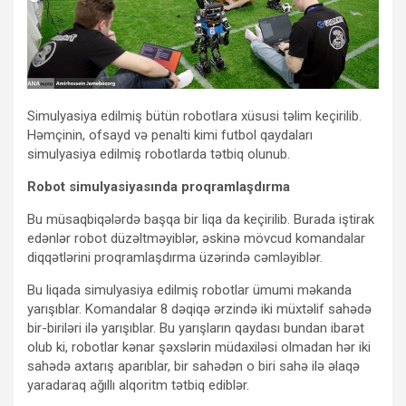
Simulyasiya edilmiş bütün robotlara xüsusi təlim keçirilib.
Həmçinin, ofsayd və penalti kimi futbol qaydaları
simulyasiya edilmiş robotlarda tətbiq olunub.
Robot simulyasiyasında proqramlaşdırma
Bu müsaqbiqələrdə başqa bir liqa da keçirilib. Burada iştirak
edənlər robot düzəltməyiblər, əskinə mövcud komandalar
diqqətlərini proqramlaşdırma üzərində cəmləyiblər.
Bu liqada simulyasiya edilmiş robotlar ümumi məkanda
yarışıblar. Komandalar 8 dəqiqə ərzində iki müxtəlif sahədə
bir-biriləri ilə yarışıblar. Bu yarışların qaydası bundan ibarət
olub ki, robotlar kənar şəxslərin müdaxiləsi olmadan hər iki
sahədə axtarış aparıblar, bir sahədən o biri sahə ilə əlaqə
yaradaraq ağıllı alqoritm tətbiq ediblər.