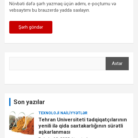
Növbəti dəfə şərh yazmaq üçün adımı, e-poçtumu və
vebsaytımı bu brauzerdə yadda saxlayın.
Axtar
Axtar
Son yazılar
TEXNOLOJI NAILIYYƏTLƏR
Tehran Universiteti tədqiqatçılarının
yenili ilə qida saxtakarlığının sürətli
aşkarlanması