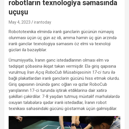
robotların texnologiya səmasında
uçuşu
May 4, 2023
irantoday
Robototexnika elmində iranlı gənclərin gücünün nümayiş
olunması üçün üç gün az idi, amma həmin üç gün ərzində
iranlı gənclər texnologiya səmasını öz elmi və texnoloji
gücləri ilə bəzəyiblər.
Ümumiyyətlə, İranın gənc istedadlarının olması elm və
tədqiqat şöbəsinə ikiqat təkan vermişdir. Elə giriş qapısına
vurulmuş
İran Açıq RoboCub Müsabiqəsinin 17-ci turu
ilə
bağlı plakatlardan iranlı gənclərin gücünü hiss etmək olurdu.
Giriş qapısının önündə gənc oğlan və qızlar RoboCub
yarışlarının 17-ci turunda iştirak etdiklərinə dair xatirə
şəkilləri çəkirdilər. 7-8 yaşdan tutmuş müxtəlif mərhələlərdə
oxuyan tələbələrə qədər iranlı istedadlar, İranın robot
texnikası sahəsindəki gücünü göstərmək üçün gəlmişdilər.