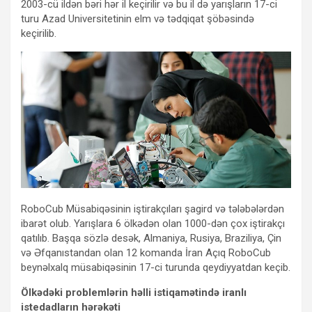
2003-cü ildən bəri hər il keçirilir və bu il də yarışların 17-ci
turu Azad Universitetinin elm və tədqiqat şöbəsində
keçirilib.
RoboCub Müsabiqəsinin iştirakçıları şagird və tələbələrdən
ibarət olub. Yarışlara 6 ölkədən olan 1000-dən çox iştirakçı
qatılıb. Başqa sözlə desək, Almaniya, Rusiya, Braziliya, Çin
və Əfqanıstandan olan 12 komanda İran Açıq RoboCub
beynəlxalq müsabiqəsinin 17-ci turunda qeydiyyatdan keçib.
Ölkədəki problemlərin həlli istiqamətində iranlı
istedadların hərəkəti