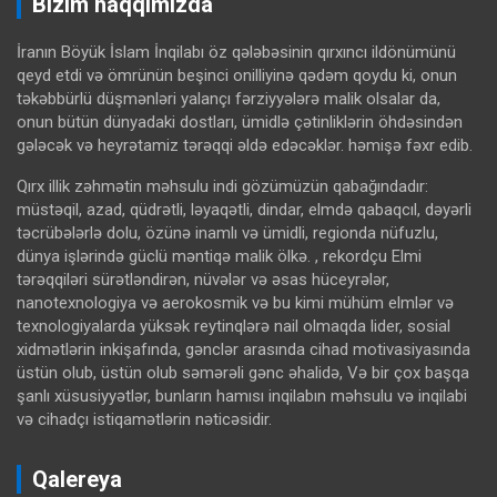
Bizim haqqımızda
İranın Böyük İslam İnqilabı öz qələbəsinin qırxıncı ildönümünü
qeyd etdi və ömrünün beşinci onilliyinə qədəm qoydu ki, onun
təkəbbürlü düşmənləri yalançı fərziyyələrə malik olsalar da,
onun bütün dünyadaki dostları, ümidlə çətinliklərin öhdəsindən
gələcək və heyrətamiz tərəqqi əldə edəcəklər. həmişə fəxr edib.
Qırx illik zəhmətin məhsulu indi gözümüzün qabağındadır:
müstəqil, azad, qüdrətli, ləyaqətli, dindar, elmdə qabaqcıl, dəyərli
təcrübələrlə dolu, özünə inamlı və ümidli, regionda nüfuzlu,
dünya işlərində güclü məntiqə malik ölkə. , rekordçu Elmi
tərəqqiləri sürətləndirən, nüvələr və əsas hüceyrələr,
nanotexnologiya və aerokosmik və bu kimi mühüm elmlər və
texnologiyalarda yüksək reytinqlərə nail olmaqda lider, sosial
xidmətlərin inkişafında, gənclər arasında cihad motivasiyasında
üstün olub, üstün olub səmərəli gənc əhalidə, Və bir çox başqa
şanlı xüsusiyyətlər, bunların hamısı inqilabın məhsulu və inqilabi
və cihadçı istiqamətlərin nəticəsidir.
Qalereya