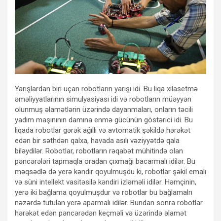
Yarışlardan biri uçan robotların yarışı idi. Bu liqa xilasetmə
əməliyyatlarının simulyasiyası idi və robotların müəyyən
olunmuş əlamətlərin üzərində dayanmaları, onların təcili
yadım maşınının damına enmə gücünün göstərici idi. Bu
liqada robotlar gərək ağıllı və avtomatik şəkildə hərəkət
edən bir səthdən qalxa, havada asılı vəziyyətdə qala
biləydilər. Robotlar, robotların rəqabət mühitində olan
pəncərələri tapmaqla oradan çıxmağı bacarmalı idilər. Bu
məqsədlə də yerə kəndir qoyulmuşdu ki, robotlar şəkil emalı
və süni intellekt vasitəsilə kəndiri izləməli idilər. Həmçinin,
yerə iki bağlama qoyulmuşdur və robotlar bu bağlamalrı
nəzərdə tutulan yerə aparmalı idilər. Bundan sonra robotlar
hərəkət edən pəncərədən keçməli və üzərində əlamət