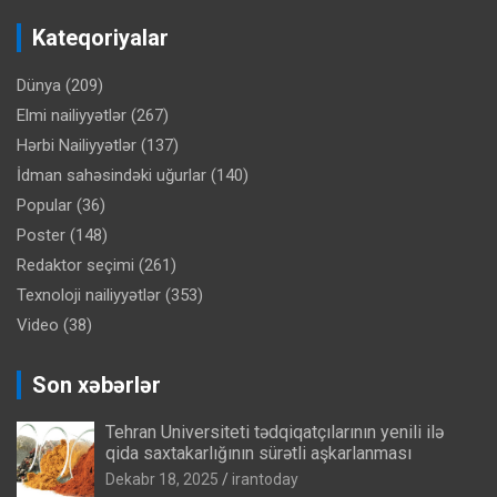
Kateqoriyalar
Dünya
(209)
Elmi nailiyyətlər
(267)
Hərbi Nailiyyətlər
(137)
İdman sahəsindəki uğurlar
(140)
Popular
(36)
Poster
(148)
Redaktor seçimi
(261)
Texnoloji nailiyyətlər
(353)
Video
(38)
Son xəbərlər
Tehran Universiteti tədqiqatçılarının yenili ilə
qida saxtakarlığının sürətli aşkarlanması
Dekabr 18, 2025
irantoday