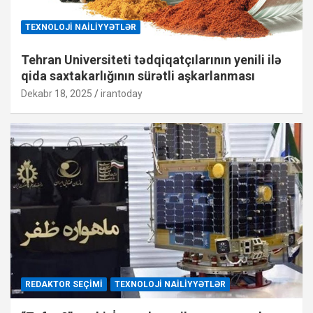
TEXNOLOJI NAILIYYƏTLƏR
Tehran Universiteti tədqiqatçılarının yenili ilə
qida saxtakarlığının sürətli aşkarlanması
Dekabr 18, 2025
irantoday
REDAKTOR SEÇIMI
TEXNOLOJI NAILIYYƏTLƏR