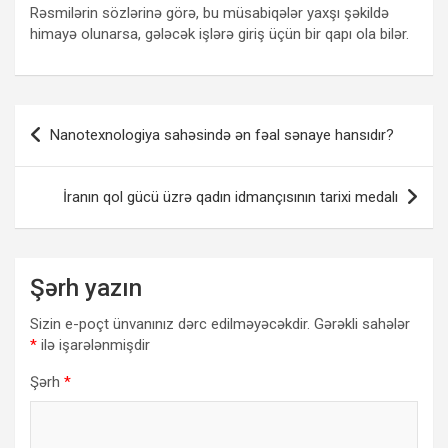
Rəsmilərin sözlərinə görə, bu müsabiqələr yaxşı şəkildə
himayə olunarsa, gələcək işlərə giriş üçün bir qapı ola bilər.
Yazı
Nanotexnologiya sahəsində ən fəal sənaye hansıdır?
naviqasiyası
İranın qol gücü üzrə qadın idmançısının tarixi medalı
Şərh yazın
Sizin e-poçt ünvanınız dərc edilməyəcəkdir.
Gərəkli sahələr
*
ilə işarələnmişdir
Şərh
*