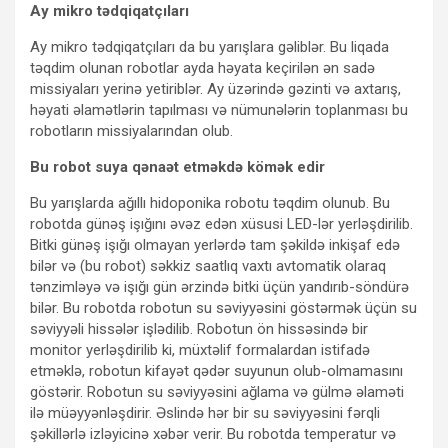
Ay mikro tədqiqatçıları
Ay mikro tədqiqatçıları da bu yarışlara gəliblər. Bu liqada
təqdim olunan robotlar ayda həyata keçirilən ən sadə
missiyaları yerinə yetiriblər. Ay üzərində gəzinti və axtarış,
həyati əlamətlərin tapılması və nümunələrin toplanması bu
robotların missiyalarından olub.
Bu robot suya qənaət etməkdə kömək edir
Bu yarışlarda ağıllı hidoponika robotu təqdim olunub. Bu
robotda günəş işığını əvəz edən xüsusi LED-lər yerləşdirilib.
Bitki günəş işığı olmayan yerlərdə tam şəkildə inkişaf edə
bilər və (bu robot) səkkiz saatlıq vaxtı avtomatik olaraq
tənzimləyə və işığı gün ərzində bitki üçün yandırıb-söndürə
bilər. Bu robotda robotun su səviyyəsini göstərmək üçün su
səviyyəli hissələr işlədilib. Robotun ön hissəsində bir
monitor yerləşdirilib ki, müxtəlif formalardan istifadə
etməklə, robotun kifayət qədər suyunun olub-olmamasını
göstərir. Robotun su səviyyəsini ağlama və gülmə əlaməti
ilə müəyyənləşdirir. Əslində hər bir su səviyyəsini fərqli
şəkillərlə izləyicinə xəbər verir. Bu robotda temperatur və