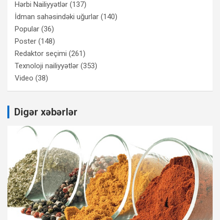
Hərbi Nailiyyətlər
(137)
İdman sahəsindəki uğurlar
(140)
Popular
(36)
Poster
(148)
Redaktor seçimi
(261)
Texnoloji nailiyyətlər
(353)
Video
(38)
Digər xəbərlər