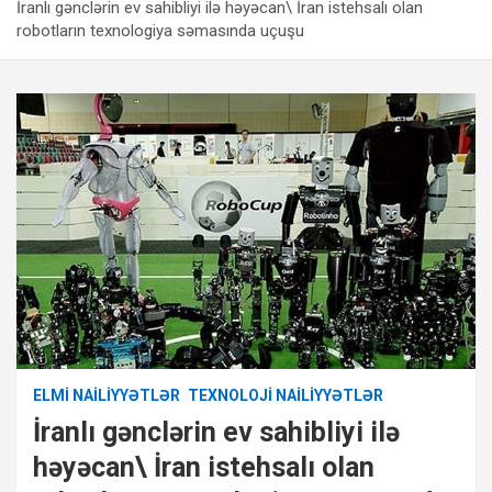
İranlı gənclərin ev sahibliyi ilə həyəcan\ İran istehsalı olan
robotların texnologiya səmasında uçuşu
ELMI NAILIYYƏTLƏR
TEXNOLOJI NAILIYYƏTLƏR
İranlı gənclərin ev sahibliyi ilə
həyəcan\ İran istehsalı olan