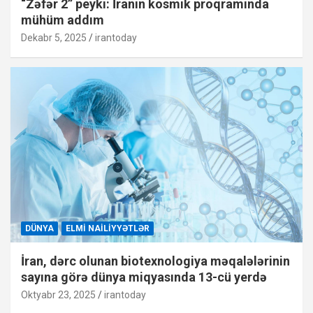
“Zəfər 2” peyki: İranın kosmik proqramında
mühüm addım
Dekabr 5, 2025
irantoday
DÜNYA
ELMI NAILIYYƏTLƏR
İran, dərc olunan biotexnologiya məqalələrinin
sayına görə dünya miqyasında 13-cü yerdə
Oktyabr 23, 2025
irantoday