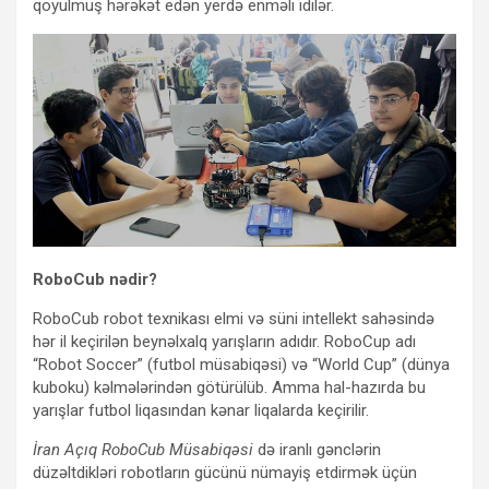
qoyulmuş hərəkət edən yerdə enməli idilər.
RoboCub nədir?
RoboCub robot texnikası elmi və süni intellekt sahəsində
hər il keçirilən beynəlxalq yarışların adıdır. RoboCup adı
“Robot Soccer” (futbol müsabiqəsi) və “World Cup” (dünya
kuboku) kəlmələrindən götürülüb. Amma hal-hazırda bu
yarışlar futbol liqasından kənar liqalarda keçirilir.
İran Açıq RoboCub Müsabiqəsi
də iranlı gənclərin
düzəltdikləri robotların gücünü nümayiş etdirmək üçün