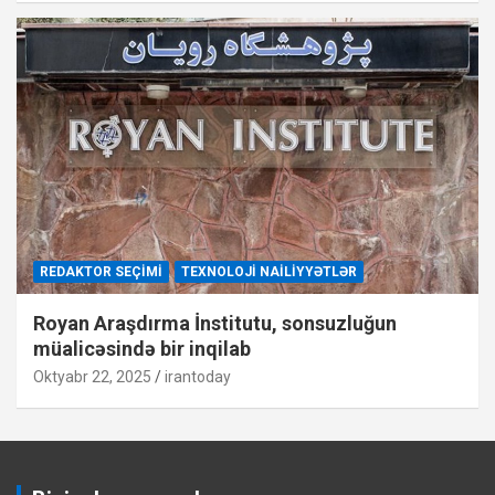
REDAKTOR SEÇIMI
TEXNOLOJI NAILIYYƏTLƏR
Royan Araşdırma İnstitutu, sonsuzluğun
müalicəsində bir inqilab
Oktyabr 22, 2025
irantoday