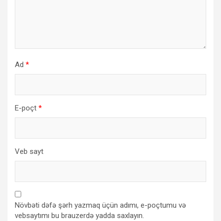
Ad
*
E-poçt
*
Veb sayt
Növbəti dəfə şərh yazmaq üçün adımı, e-poçtumu və
vebsaytımı bu brauzerdə yadda saxlayın.