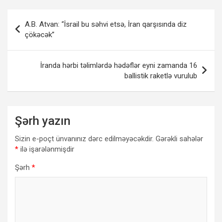
Yazı
A.B. Atvan: “İsrail bu səhvi etsə, İran qarşısında diz
naviqasiyası
çökəcək”
İranda hərbi təlimlərdə hədəflər eyni zamanda 16
ballistik raketlə vurulub
Şərh yazın
Sizin e-poçt ünvanınız dərc edilməyəcəkdir.
Gərəkli sahələr
*
ilə işarələnmişdir
Şərh
*