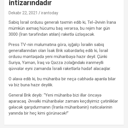
intizarındadır
Dekabr 22, 2021
irantoday
Sabiq İsrail ordusu generalı təxmin edib ki, Tel-Əvivin İrana
mümkün axmaq hücumu baş verərsə, bu rejim hər gün
3000 (İran tərəfindən atılan) raketlə üzləşəcək.
Press TV-nin məlumatına görə, işğalçı İsrailin sabiq
generallarından olan İsak Brik xəbərdarlıq edib ki, İsrail
ordusu məntəqədə yeni müharibəyə hazır deyil. Çünki
Suriya, Yəmən, İraq və Qəzza zolağındakı iranmeylli
qüvvələr eyni zamanda İsraili raketlərlə hədəf alacaqlar.
O əlavə edib ki, bu müharibə bir neçə cəbhədə aparıla bilər
və biz buna hazır deyilik.
General Brik deyib: “Yeni müharibə bizi illər öncəyə
aparacaq. Əvvəlki müharibələr zamanı keçdiyimiz çətinliklər
gələcək qarşıdurmanın (İranla müharibənin) nəticələrinin
yanında bir heç kimi görünəcək!”