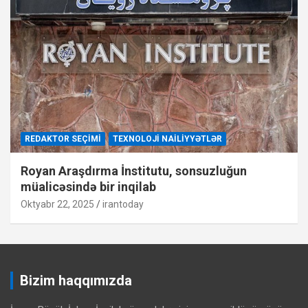
REDAKTOR SEÇIMI
TEXNOLOJI NAILIYYƏTLƏR
Royan Araşdırma İnstitutu, sonsuzluğun
müalicəsində bir inqilab
Oktyabr 22, 2025
irantoday
Bizim haqqımızda