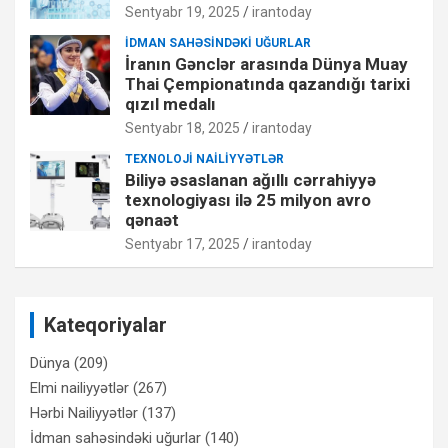
Sentyabr 19, 2025
irantoday
İDMAN SAHƏSINDƏKI UĞURLAR
İranın Gənclər arasında Dünya Muay
Thai Çempionatında qazandığı tarixi
qızıl medalı
Sentyabr 18, 2025
irantoday
TEXNOLOJI NAILIYYƏTLƏR
Biliyə əsaslanan ağıllı cərrahiyyə
texnologiyası ilə 25 milyon avro
qənaət
Sentyabr 17, 2025
irantoday
Kateqoriyalar
Dünya
(209)
Elmi nailiyyətlər
(267)
Hərbi Nailiyyətlər
(137)
İdman sahəsindəki uğurlar
(140)