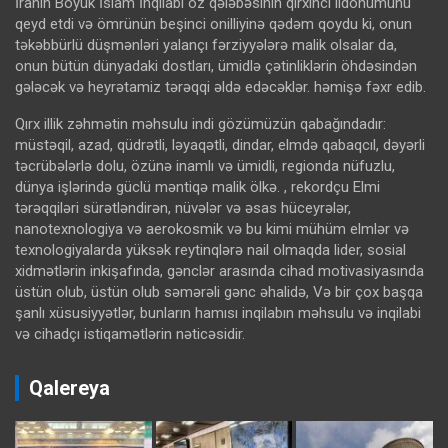
İranın Böyük İslam İnqilabı öz qələbəsinin qırxıncı ildönümünü
qeyd etdi və ömrünün beşinci onilliyinə qədəm qoydu ki, onun
təkəbbürlü düşmənləri yalançı fərziyyələrə malik olsalar da,
onun bütün dünyadaki dostları, ümidlə çətinliklərin öhdəsindən
gələcək və heyrətamiz tərəqqi əldə edəcəklər. həmişə fəxr edib.
Qırx illik zəhmətin məhsulu indi gözümüzün qabağındadır:
müstəqil, azad, qüdrətli, ləyaqətli, dindar, elmdə qabaqcıl, dəyərli
təcrübələrlə dolu, özünə inamlı və ümidli, regionda nüfuzlu,
dünya işlərində güclü məntiqə malik ölkə. , rekordçu Elmi
tərəqqiləri sürətləndirən, nüvələr və əsas hüceyrələr,
nanotexnologiya və aerokosmik və bu kimi mühüm elmlər və
texnologiyalarda yüksək reytinqlərə nail olmaqda lider, sosial
xidmətlərin inkişafında, gənclər arasında cihad motivasiyasında
üstün olub, üstün olub səmərəli gənc əhalidə, Və bir çox başqa
şanlı xüsusiyyətlər, bunların hamısı inqilabın məhsulu və inqilabi
və cihadçı istiqamətlərin nəticəsidir.
Qalereya