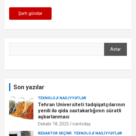
Axtar
Axtar
Son yazılar
TEXNOLOJI NAILIYYƏTLƏR
Tehran Universiteti tədqiqatçılarının
yenili ilə qida saxtakarlığının sürətli
aşkarlanması
Dekabr 18, 2025
irantoday
REDAKTOR SEÇIMI
TEXNOLOJI NAILIYYƏTLƏR