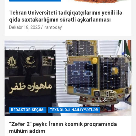
Tehran Universiteti tədqiqatçılarının yenili ilə
qida saxtakarlığının sürətli aşkarlanması
Dekabr 18, 2025
irantoday
REDAKTOR SEÇIMI
TEXNOLOJI NAILIYYƏTLƏR
“Zəfər 2” peyki: İranın kosmik proqramında
mühüm addım