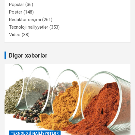
Popular
(36)
Poster
(148)
Redaktor seçimi
(261)
Texnoloji nailiyyətlər
(353)
Video
(38)
Digər xəbərlər
TEXNOLOJI NAILIYYƏTLƏR