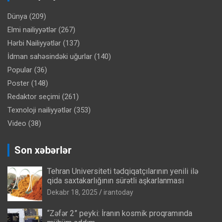
Dünya
(209)
Elmi nailiyyətlər
(267)
Hərbi Nailiyyətlər
(137)
İdman sahəsindəki uğurlar
(140)
Popular
(36)
Poster
(148)
Redaktor seçimi
(261)
Texnoloji nailiyyətlər
(353)
Video
(38)
Son xəbərlər
Tehran Universiteti tədqiqatçılarının yenili ilə
qida saxtakarlığının sürətli aşkarlanması
Dekabr 18, 2025
irantoday
“Zəfər 2” peyki: İranın kosmik proqramında