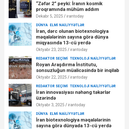
“Zəfər 2” peyki: İranın kosmik
proqramında mühüm addım
Dekabr 5, 2025
irantoday
DÜNYA
ELMI NAILIYYƏTLƏR
İran, dərc olunan biotexnologiya
məqalələrinin sayına görə dünya
miqyasında 13-cü yerdə
Oktyabr 23, 2025
irantoday
REDAKTOR SEÇIMI
TEXNOLOJI NAILIYYƏTLƏR
Royan Araşdırma İnstitutu,
sonsuzluğun müalicəsində bir inqilab
Oktyabr 22, 2025
irantoday
REDAKTOR SEÇIMI
TEXNOLOJI NAILIYYƏTLƏR
İran innovasiyası nəhəng təkərlər
üzərində
Oktyabr 3, 2025
irantoday
DÜNYA
ELMI NAILIYYƏTLƏR
İran biotexnologiya məqalələrinin
sayına görə dünyada 13-cü yerdə