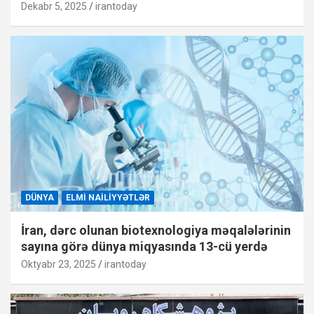
Dekabr 5, 2025
irantoday
DÜNYA
ELMI NAILIYYƏTLƏR
İran, dərc olunan biotexnologiya məqalələrinin
sayına görə dünya miqyasında 13-cü yerdə
Oktyabr 23, 2025
irantoday