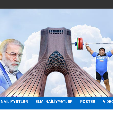
 NAILIYYƏTLƏR
ELMI NAILIYYƏTLƏR
POSTER
VIDE