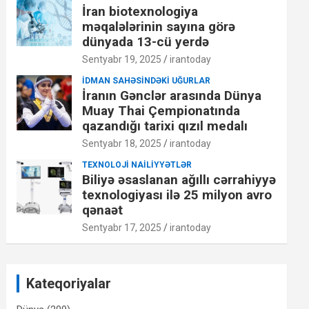
İran biotexnologiya
məqalələrinin sayına görə
dünyada 13-cü yerdə
Sentyabr 19, 2025
irantoday
İDMAN SAHƏSINDƏKI UĞURLAR
İranın Gənclər arasında Dünya
Muay Thai Çempionatında
qazandığı tarixi qızıl medalı
Sentyabr 18, 2025
irantoday
TEXNOLOJI NAILIYYƏTLƏR
Biliyə əsaslanan ağıllı cərrahiyyə
texnologiyası ilə 25 milyon avro
qənaət
Sentyabr 17, 2025
irantoday
Kateqoriyalar