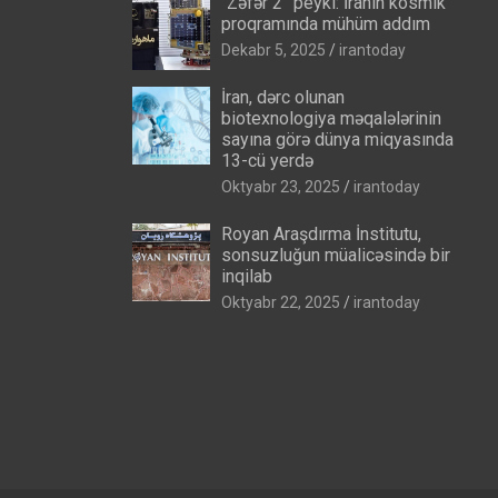
“Zəfər 2” peyki: İranın kosmik
proqramında mühüm addım
Dekabr 5, 2025
irantoday
İran, dərc olunan
biotexnologiya məqalələrinin
sayına görə dünya miqyasında
13-cü yerdə
Oktyabr 23, 2025
irantoday
Royan Araşdırma İnstitutu,
sonsuzluğun müalicəsində bir
inqilab
Oktyabr 22, 2025
irantoday