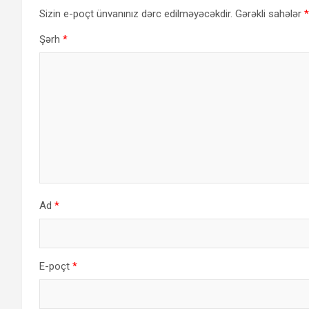
Sizin e-poçt ünvanınız dərc edilməyəcəkdir.
Gərəkli sahələr
*
Şərh
*
Ad
*
E-poçt
*