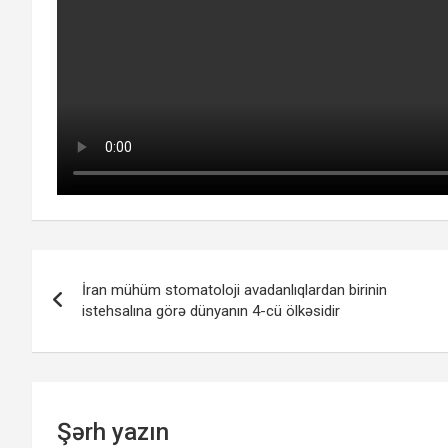
Yazı
İran mühüm stomatoloji avadanlıqlardan birinin
naviqasiyası
istehsalına görə dünyanın 4-cü ölkəsidir
Şərh yazın