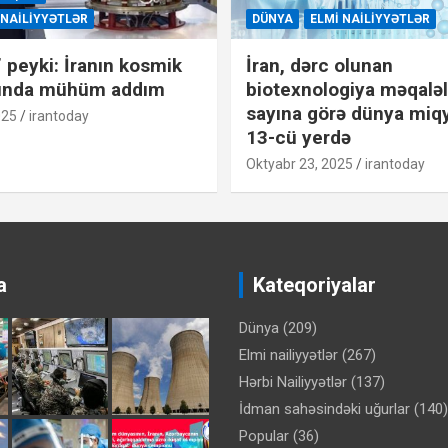
 NAILIYYƏTLƏR
DÜNYA
ELMI NAILIYYƏTLƏR
” peyki: İranın kosmik
İran, dərc olunan
ında mühüm addım
biotexnologiya məqaləl
sayına görə dünya miq
025
irantoday
13-cü yerdə
Oktyabr 23, 2025
irantoday
a
Kateqoriyalar
Dünya
(209)
Elmi nailiyyətlər
(267)
Hərbi Nailiyyətlər
(137)
İdman sahəsindəki uğurlar
(140)
Popular
(36)