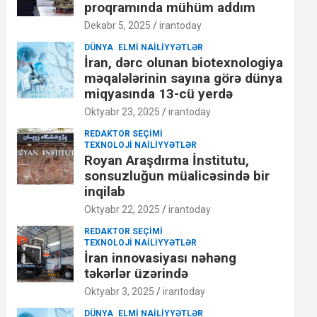
proqramında mühüm addım
Dekabr 5, 2025
irantoday
DÜNYA
ELMI NAILIYYƏTLƏR
İran, dərc olunan biotexnologiya
məqalələrinin sayına görə dünya
miqyasında 13-cü yerdə
Oktyabr 23, 2025
irantoday
REDAKTOR SEÇIMI
TEXNOLOJI NAILIYYƏTLƏR
Royan Araşdırma İnstitutu,
sonsuzluğun müalicəsində bir
inqilab
Oktyabr 22, 2025
irantoday
REDAKTOR SEÇIMI
TEXNOLOJI NAILIYYƏTLƏR
İran innovasiyası nəhəng
təkərlər üzərində
Oktyabr 3, 2025
irantoday
DÜNYA
ELMI NAILIYYƏTLƏR