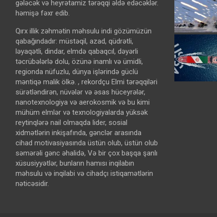
gələcək və heyrətamiz tərəqqi əldə edəcəklər.
həmişə fəxr edib.
Qırx illik zəhmətin məhsulu indi gözümüzün
qabağındadır: müstəqil, azad, qüdrətli,
ləyaqətli, dindar, elmdə qabaqcıl, dəyərli
təcrübələrlə dolu, özünə inamlı və ümidli,
regionda nüfuzlu, dünya işlərində güclü
məntiqə malik ölkə. , rekordçu Elmi tərəqqiləri
sürətləndirən, nüvələr və əsas hüceyrələr,
nanotexnologiya və aerokosmik və bu kimi
mühüm elmlər və texnologiyalarda yüksək
reytinqlərə nail olmaqda lider, sosial
xidmətlərin inkişafında, gənclər arasında
cihad motivasiyasında üstün olub, üstün olub
səmərəli gənc əhalidə, Və bir çox başqa şanlı
xüsusiyyətlər, bunların hamısı inqilabın
məhsulu və inqilabi və cihadçı istiqamətlərin
nəticəsidir.