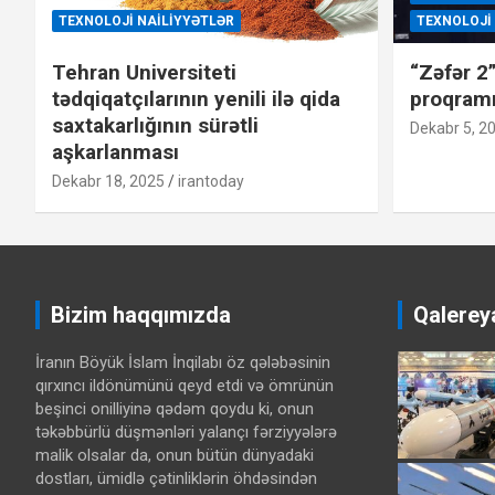
TEXNOLOJI NAILIYYƏTLƏR
TEXNOLOJI
Tehran Universiteti
“Zəfər 2
tədqiqatçılarının yenili ilə qida
proqram
saxtakarlığının sürətli
Dekabr 5, 2
aşkarlanması
Dekabr 18, 2025
irantoday
Bizim haqqımızda
Qalerey
İranın Böyük İslam İnqilabı öz qələbəsinin
qırxıncı ildönümünü qeyd etdi və ömrünün
beşinci onilliyinə qədəm qoydu ki, onun
təkəbbürlü düşmənləri yalançı fərziyyələrə
malik olsalar da, onun bütün dünyadaki
dostları, ümidlə çətinliklərin öhdəsindən