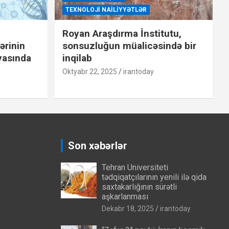
TEXNOLOJI NAILIYYƏTLƏR
Royan Araşdırma İnstitutu,
ərinin
sonsuzluğun müalicəsində bir
yasında
inqilab
Oktyabr 22, 2025
irantoday
Son xəbərlər
Tehran Universiteti
tədqiqatçılarının yenili ilə qida
saxtakarlığının sürətli
aşkarlanması
Dekabr 18, 2025
irantoday