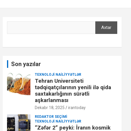
Axtar
Axtar
Son yazılar
TEXNOLOJI NAILIYYƏTLƏR
Tehran Universiteti
tədqiqatçılarının yenili ilə qida
saxtakarlığının sürətli
aşkarlanması
Dekabr 18, 2025
irantoday
REDAKTOR SEÇIMI
TEXNOLOJI NAILIYYƏTLƏR
“Zəfər 2” peyki: İranın kosmik